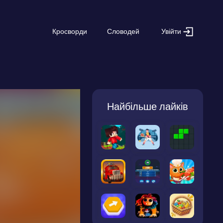
Увійти
Кросворди
Словодей
Найбільше лайків