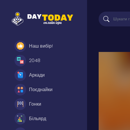
Наш вибір!
2048
Аркади
Поєднайки
Гонки
Більярд