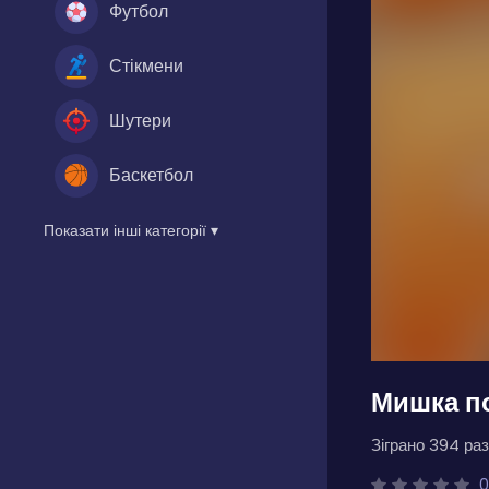
Футбол
Стікмени
Шутери
Баскетбол
Показати інші категорії ▾
Мишка п
Зіграно 394 раз
0