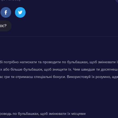
ює?
обі потрібно натискати та проводити по бульбашках, щоб змінювати 
ьох або більше бульбашок, щоб знищити їх. Чим швидше ти досягнеш ц
с гри ти отримаєш спеціальні бонуси. Використовуй їх розумно, адже
роводь по бульбашках, щоб змінювати їх місцями