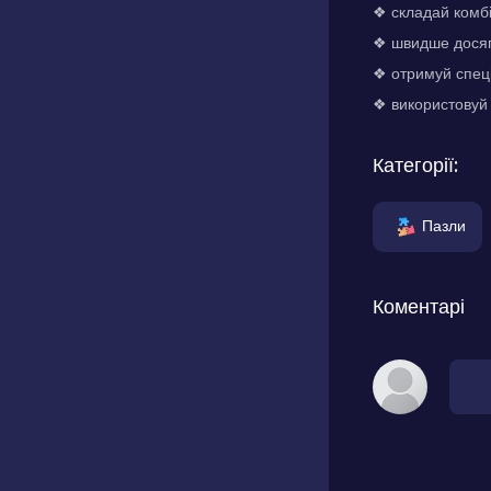
❖ складай комбі
❖ швидше досягн
❖ отримуй спеці
❖ використовуй 
Категорії:
Пазли
Коментарі