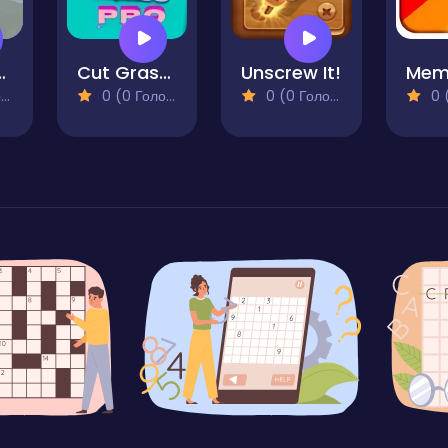
D Merge Puzzle
Cut Grass Pro
Unscrew It!
)
0 (0 Голосів)
0 (0 Голосів)
0 (0