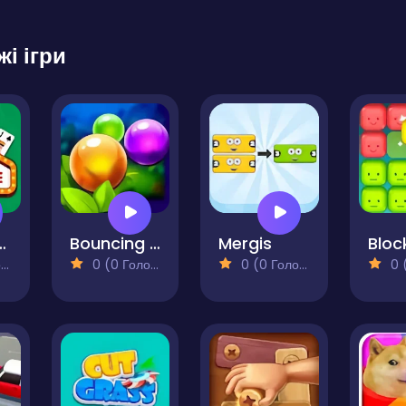
жі ігри
 Solitaire
Bouncing Ball Game
Mergis
)
0 (0 Голосів)
0 (0 Голосів)
0 (0