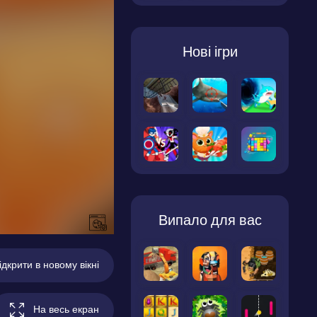
Нові ігри
Випало для вас
ідкрити в новому вікні
На весь екран