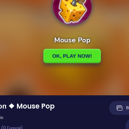
оп ❖ Mouse Pop
В
ів.
 (0 Голосів)