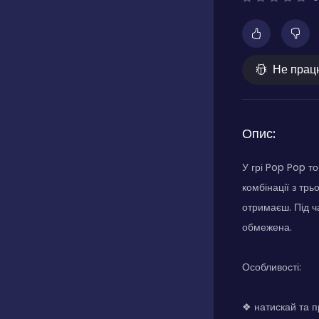
Не прац
Опис:
У грі Pop Pop т
комбінації з тр
отримаєш. Під ча
обмежена.
Особливості:
❖ натискай та п