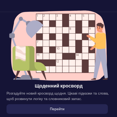
Щоденний кросворд
Розгадуйте новий кросворд щодня. Цікаві підказки та слова,
щоб розвинути логіку та словниковий запас.
Перейти