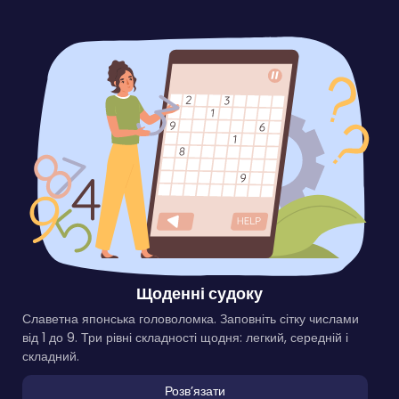
Щоденні судоку
Славетна японська головоломка. Заповніть сітку числами
від 1 до 9. Три рівні складності щодня: легкий, середній і
складний.
Розвʼязати