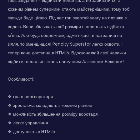
твоє завдання - відбивати пенальті, а не забивати їх! З
кожним рівнем суперники стають майстернішими, тому тобі
завжди буде цікаво. Під час гри звертай увагу на пляшки з
водою. Вони збільшать твої розміри і полегшать відбиття
м'яча. Але будь обережним, адже якщо ти натрапиш на
зілля, то зменшишся! Penalty Superstar легко освоїти, і
тепер вона доступна в HTML5. Вдосконалюй свої навички
відбиття пенальті і стань наступним Аліссоном Бекером!
Особливості:
❖ гра в ролі воротаря
❖ зростаюча складність з кожним рівнем
❖ можливість збільшення розміру воротаря
❖ легке управління
❖ доступність в HTML5