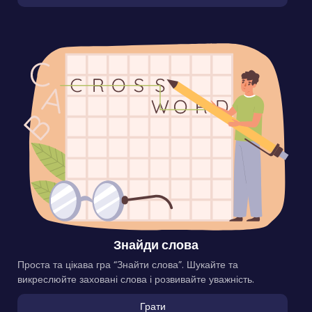
Знайди слова
Проста та цікава гра “Знайти слова”. Шукайте та
викреслюйте заховані слова і розвивайте уважність.
Грати