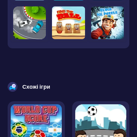
Схожі ігри