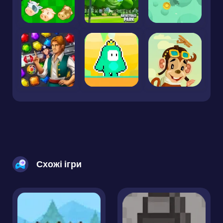
Схожі ігри