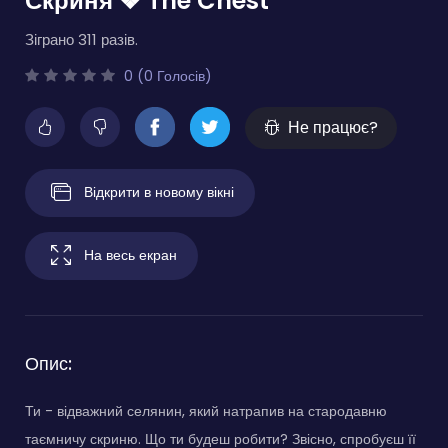
Скриня ❖ The Chest
Зіграно 311 разів.
0 (0 Голосів)
Не працює?
Відкрити в новому вікні
На весь екран
Опис:
Ти - відважний селянин, який натрапив на стародавню
таємничу скриню. Що ти будеш робити? Звісно, спробуєш її