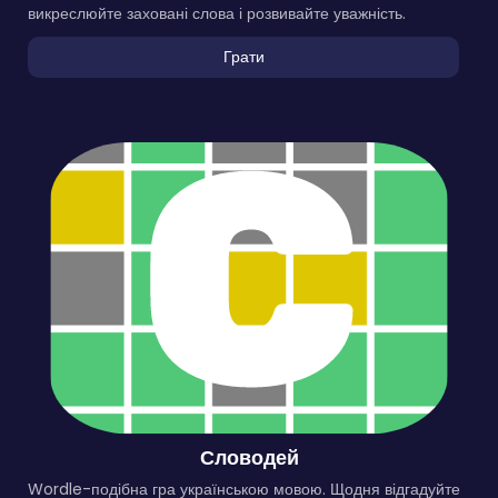
викреслюйте заховані слова і розвивайте уважність.
Грати
Словодей
Wordle-подібна гра українською мовою. Щодня відгадуйте