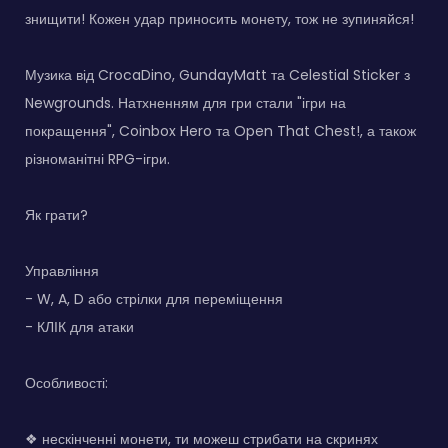
знищити! Кожен удар приносить монету, тож не зупиняйся!
Музика від CrocaDino, GundayMatt та Celestial Sticker з
Newgrounds. Натхненням для гри стали "ігри на
покращення", Coinbox Hero та Open That Chest!, а також
різноманітні RPG-ігри.
Як грати?
Управління
- W, A, D або стрілки для переміщення
- КЛІК для атаки
Особливості:
❖ нескінченні монети, ти можеш стрибати на скринях