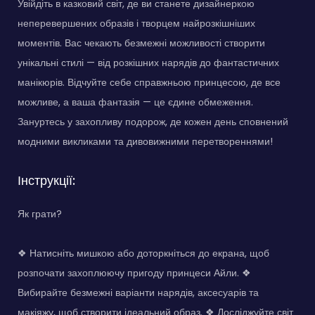
Увійдіть в казковий світ, де ви станете дизайнеркою
неперевершених образів і творцем найрозкішніших
моментів. Вас чекають безмежні можливості створити
унікальні стилі — від розкішних нарядів до фантастичних
манікюрів. Відчуйте себе справжньою принцесою, де все
можливе, а ваша фантазія — це єдине обмеження.
Зануртесь у захопливу подорож, де кожен день сповнений
модними викликами та дивовижними перетвореннями!
Інструкції:
Як грати?
❖ Натисніть мишкою або доторкніться до екрана, щоб
розпочати захоплюючу пригоду принцеси Айли. ❖
Вибирайте безмежні варіанти нарядів, аксесуарів та
макіяжу, щоб створити ідеальний образ. ❖ Досліджуйте світ