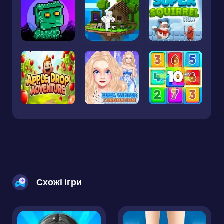
Схожі ігри