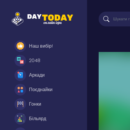
Наш вибір!
2048
Аркади
Поєднайки
Гонки
Більярд