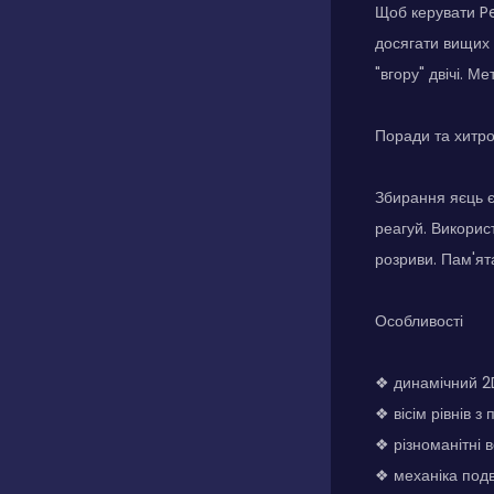
Щоб керувати Pe
досягати вищих 
"вгору" двічі. М
Поради та хитр
Збирання яєць є
реагуй. Викорис
розриви. Пам'ят
Особливості
❖ динамічний 2
❖ вісім рівнів 
❖ різноманітні 
❖ механіка подв