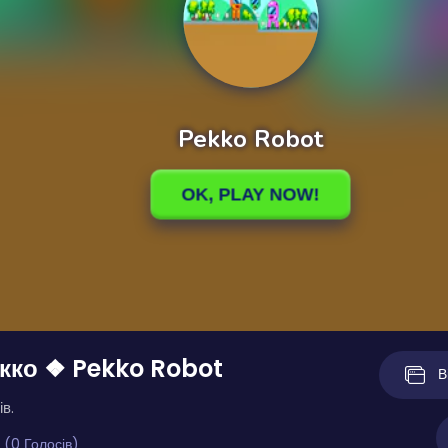
кко ❖ Pekko Robot
В
ів.
 (0 Голосів)