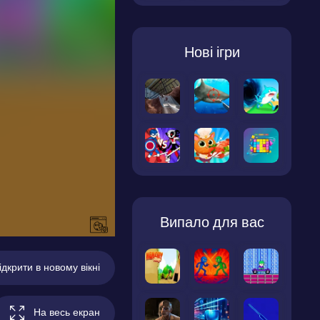
Нові ігри
Випало для вас
ідкрити в новому вікні
На весь екран