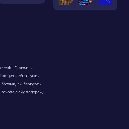
сесвіті. Граючи за
ні по цих небезпечних
ботами, які блокують
ує захоплюючу подорож,