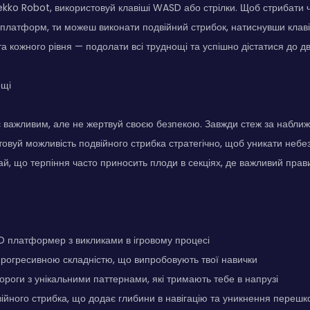
kko Robot, використовуй клавіші WASD або стрілки. Щоб стрибати
платформ, ти можеш виконати подвійний стрибок, натиснувши клаві
ета кожного рівня — подолати всі труднощі та успішно дістатися до д
ощі
 важливим, але не жертвуй своєю безпекою. Завжди стеж за наближ
товуй можливість подвійного стрибка стратегічно, щоб уникати небез
ай, що терпіння часто приносить плоди в секціях, де важливий прав
D платформер з викликами в ігровому процесі
з прогресивною складністю, що випробовують твої навички
вороги з унікальними паттернами, які тримають тебе в напрузі
ійного стрибка, що додає глибини в навігацію та уникнення перешк