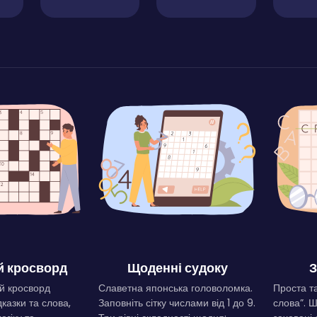
 кросворд
Щоденні судоку
З
й кросворд
Славетна японська головоломка.
Проста та
дказки та слова,
Заповніть сітку числами від 1 до 9.
слова”. 