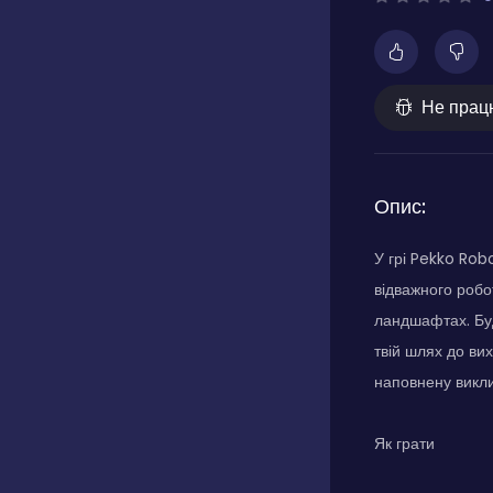
Не прац
Опис:
У грі Pekko Rob
відважного робо
ландшафтах. Бу
твій шлях до ви
наповнену викл
Як грати