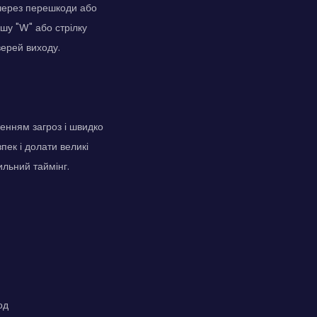
 через перешкоди або
шу "W" або стрілку
верей виходу.
енням загроз і швидко
пек і долати великі
ильний таймінг.
од