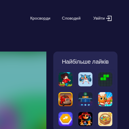
Увійти
Кросворди
Словодей
Найбільше лайків