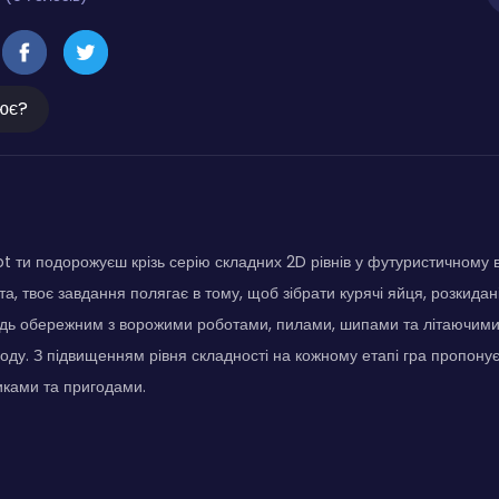
ює?
ot ти подорожуєш крізь серію складних 2D рівнів у футуристичному в
та, твоє завдання полягає в тому, щоб зібрати курячі яйця, розкида
дь обережним з ворожими роботами, пилами, шипами та літаючими 
ходу. З підвищенням рівня складності на кожному етапі гра пропон
иками та пригодами.