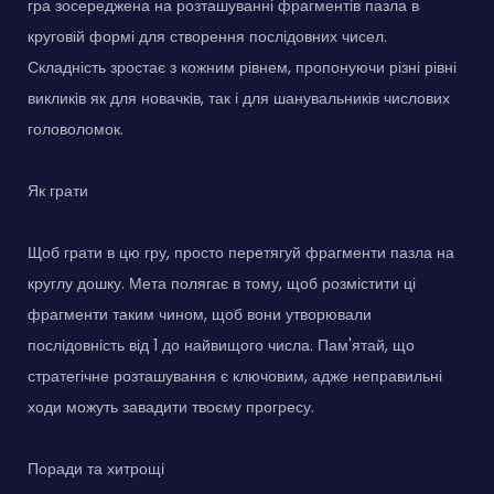
гра зосереджена на розташуванні фрагментів пазла в
круговій формі для створення послідовних чисел.
Складність зростає з кожним рівнем, пропонуючи різні рівні
викликів як для новачків, так і для шанувальників числових
головоломок.
Як грати
Щоб грати в цю гру, просто перетягуй фрагменти пазла на
круглу дошку. Мета полягає в тому, щоб розмістити ці
фрагменти таким чином, щоб вони утворювали
послідовність від 1 до найвищого числа. Пам'ятай, що
стратегічне розташування є ключовим, адже неправильні
ходи можуть завадити твоєму прогресу.
Поради та хитрощі