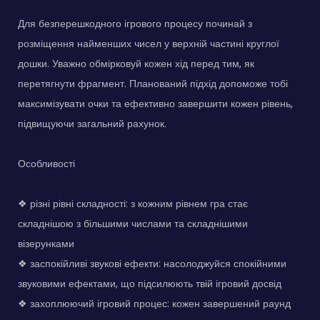
Для безперешкодного ігрового процесу починай з
розміщення найменших чисел у верхній частині круглої
дошки. Уважно обмірковуй кожен хід перед тим, як
перетягнути фрагмент. Планований підхід допоможе тобі
максимізувати очки та ефективно завершити кожен рівень,
підвищуючи загальний рахунок.
Особливості
❖ різні рівні складності: з кожним рівнем гра стає
складнішою з більшими числами та складнішими
візерунками
❖ заспокійливі звукові ефекти: насолоджуйся спокійними
звуковими ефектами, що підсилюють твій ігровий досвід
❖ захоплюючий ігровий процес: кожен завершений раунд