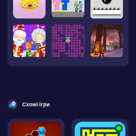
Схожі ігри