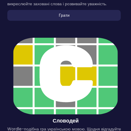
викреслюйте заховані слова і розвивайте уважність.
Грати
Словодей
Wordle-подібна гра українською мовою. Щодня відгадуйте