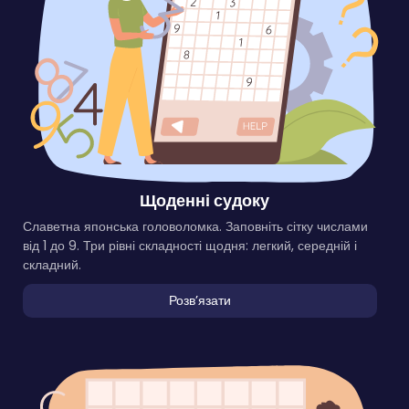
Щоденні судоку
Славетна японська головоломка. Заповніть сітку числами
від 1 до 9. Три рівні складності щодня: легкий, середній і
складний.
Розвʼязати