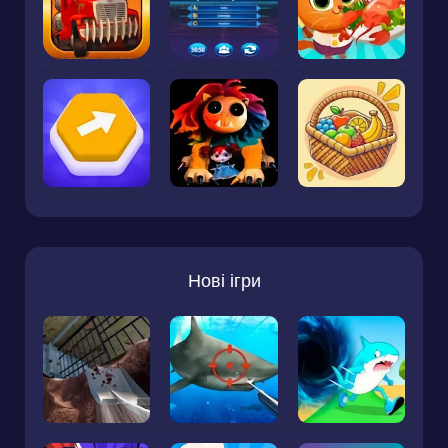
Нові ігри