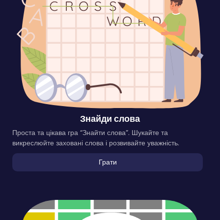
Знайди слова
Проста та цікава гра “Знайти слова”. Шукайте та
викреслюйте заховані слова і розвивайте уважність.
Грати