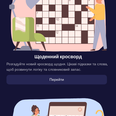
Щоденний кросворд
Розгадуйте новий кросворд щодня. Цікаві підказки та слова,
щоб розвинути логіку та словниковий запас.
Перейти