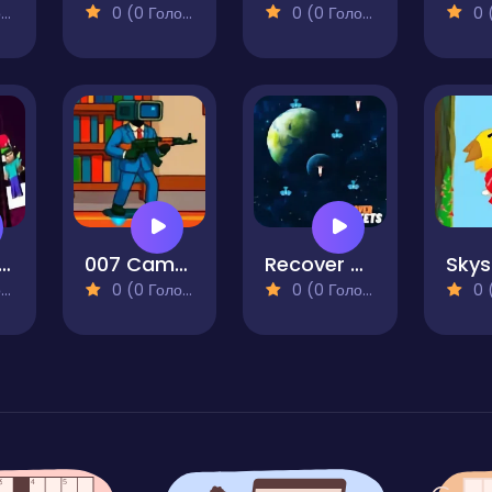
)
0 (0 Голосів)
0 (0 Голосів)
0 (0
craft At Squid Game 2
007 Cameraman Enemy Skibidi
Recover Rocket
)
0 (0 Голосів)
0 (0 Голосів)
0 (0