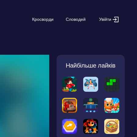
Увійти
Кросворди
Словодей
Найбільше лайків