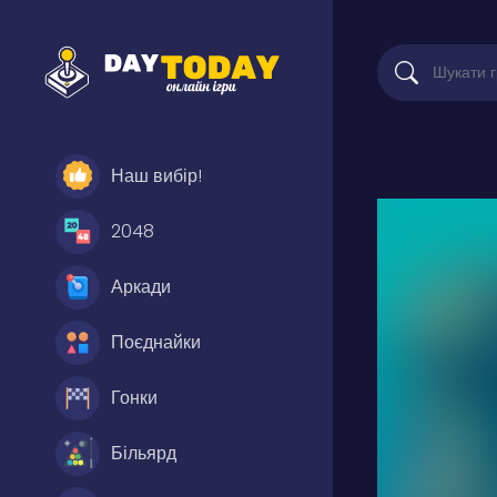
Наш вибір!
2048
Аркади
Поєднайки
Гонки
Більярд