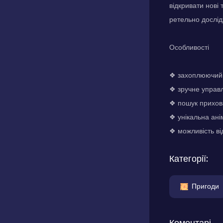
відкривати нові
ретельно дослід
Особливості
❖ захоплюючий 
❖ зручне управл
❖ пошук прихов
❖ унікальна ані
❖ можливість від
Категорії:
Пригоди
Коментарі