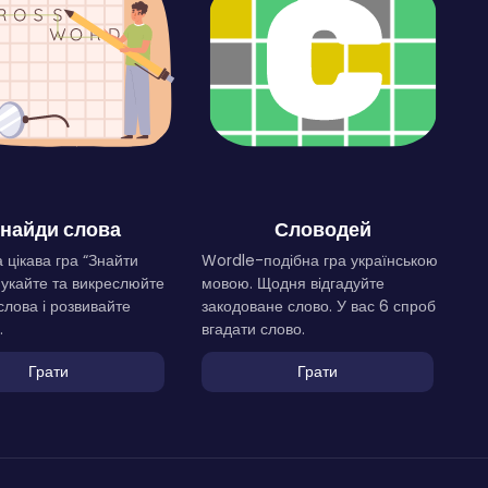
найди слова
Словодей
 цікава гра “Знайти
Wordle-подібна гра українською
Шукайте та викреслюйте
мовою. Щодня відгадуйте
слова і розвивайте
закодоване слово. У вас 6 спроб
.
вгадати слово.
Грати
Грати