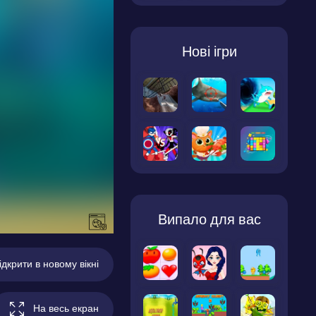
Нові ігри
Випало для вас
ідкрити в новому вікні
На весь екран