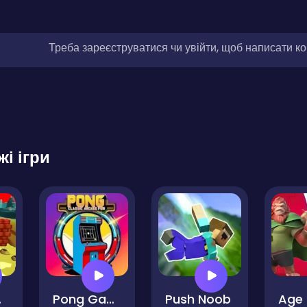
Треба зареєструватися чи увійти, щоб написати к
жі ігри
ane
Pong Game Classic Arcade Fun!
Push Noob