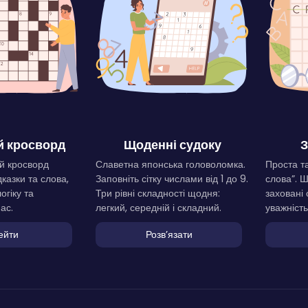
 кросворд
Щоденні судоку
З
й кросворд
Славетна японська головоломка.
Проста та
дказки та слова,
Заповніть сітку числами від 1 до 9.
слова”. 
огіку та
Три рівні складності щодня:
заховані 
ас.
легкий, середній і складний.
уважність
ейти
Розвʼязати