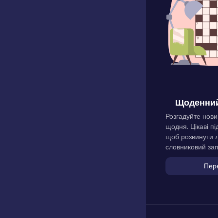
Щоденний
Розгадуйте нови
щодня. Цікаві пі
щоб розвинути л
словниковий зап
Пер