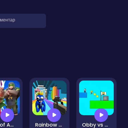
оментар
Age of Apes Run
Rainbow Friends Swarm
Obby vs Bacon Rainbow Parkour