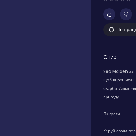
Не прац
Опис:
Sea Maiden запр
щоб вирушити на
скарби. Аніме-в
пригоду.
Як грати
Керуй своїм пер