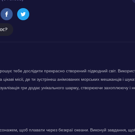
ює?
ошує тебе дослідити прекрасно створений підводний світ. Використ
 цікаві місії, де ти зустрінеш анімованих морських мешканців і шу
ізуалізація гри додає унікального шарму, створюючи захоплюючу і 
сонажем, щоб плавати через безкраї океани. Виконуй завдання, що