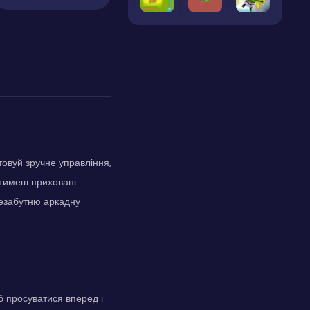
овуй зручне управління,
катимеш приховані
незабутню аркадну
б просуватися вперед і