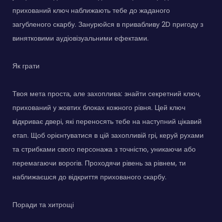
прихований ключ наближають тебе до жаданого
загубленого скарбу. Занурюйся в привабливу 2D пригоду з
винятковими аудіовізуальними ефектами.
Як грати
Твоя мета проста, але захоплива: знайти секретний ключ,
прихований у жовтих блоках кожного рівня. Цей ключ
відкриває двері, які переносять тебе на наступний цікавий
етап. Щоб орієнтуватися в цій захопливій грі, керуй рухами
та стрибками свого персонажа з точністю, уникаючи або
перемагаючи ворогів. Проходячи рівень за рівнем, ти
наближаєшся до відкриття прихованого скарбу.
Поради та хитрощі