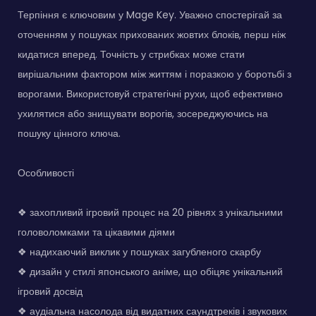
Терпіння є ключовим у Mage Key. Уважно спостерігай за
оточенням у пошуках прихованих жовтих блоків, перш ніж
кидатися вперед. Точність у стрибках може стати
вирішальним фактором між життям і поразкою у боротьбі з
ворогами. Використовуй стратегічні рухи, щоб ефективно
ухилятися або знищувати ворогів, зосереджуючись на
пошуку цінного ключа.
Особливості
❖ захопливий ігровий процес на 20 рівнях з унікальними
головоломками та цікавими діями
❖ надихаючий виклик у пошуках загубленого скарбу
❖ дизайн у стилі японського аніме, що обіцяє унікальний
ігровий досвід
❖ аудіальна насолода від видатних саундтреків і звукових