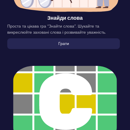
Знайди слова
Проста та цікава гра “Знайти слова”. Шукайте та
викреслюйте заховані слова і розвивайте уважність.
Грати