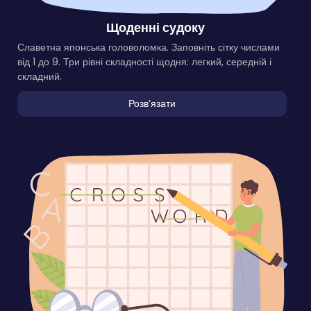
Щоденні судоку
Славетна японська головоломка. Заповніть сітку числами
від 1 до 9. Три рівні складності щодня: легкий, середній і
складний.
Розвʼязати