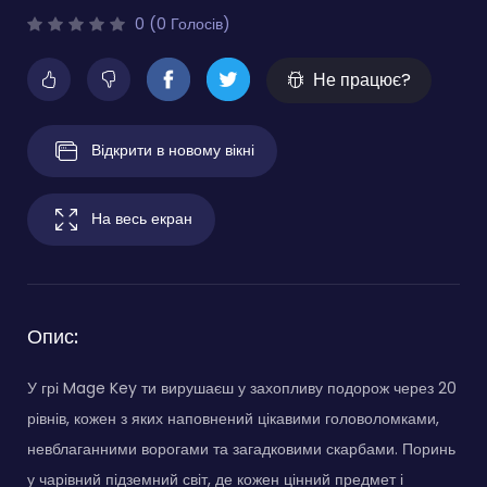
0 (0 Голосів)
Не працює?
Відкрити в новому вікні
На весь екран
Опис:
У грі Mage Key ти вирушаєш у захопливу подорож через 20
рівнів, кожен з яких наповнений цікавими головоломками,
невблаганними ворогами та загадковими скарбами. Поринь
у чарівний підземний світ, де кожен цінний предмет і