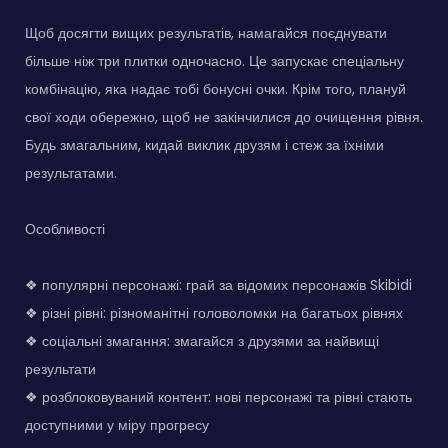
Щоб досягти вищих результатів, намагайся поєднувати
більше ніж три плитки одночасно. Це запускає спеціальну
комбінацію, яка надає тобі бонусні очки. Крім того, плануй
свої ходи обережно, щоб не закінчилися до очищення рівня.
Будь змагальним, кидай виклик друзям і стеж за їхніми
результатами.
Особливості
❖ популярні персонажі: грай за відомих персонажів Skibidi
❖ різні рівні: різноманітні головоломки на багатьох рівнях
❖ соціальні змагання: змагайся з друзями за найвищі
результати
❖ розблоковуваний контент: нові персонажі та рівні стають
доступними у міру прогресу