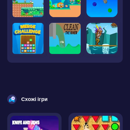
Схожі ігри