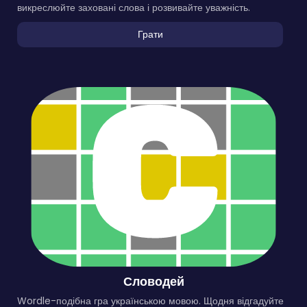
викреслюйте заховані слова і розвивайте уважність.
Грати
Словодей
Wordle-подібна гра українською мовою. Щодня відгадуйте