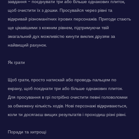
завдання - поєднувати три або більше однакових плиток,
щоб очистити їх з дошки. Просувайся через рівні та
відкривай різноманітних ігрових персонажів. Пригоди стають
ще цікавішими з кожним рівнем, підтримуючи твій
змагальний дух можливістю кинути виклик друзям за
найвищий рахунок.
Як грати
Щоб грати, просто натискай або проводь пальцем по
екрану, щоб поєднати три або більше однакових плиток.
Для просування в грі потрібно очистити певні головоломки
за обмежену кількість ходів. Нові персонажі відкриваються,
коли ти досягаєш вищих результатів і проходиш різні рівні.
Поради та хитрощі