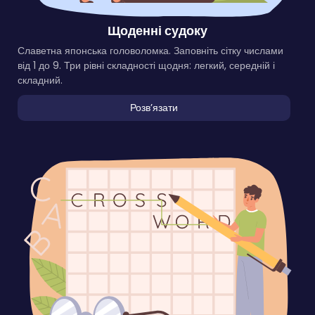
Щоденні судоку
Славетна японська головоломка. Заповніть сітку числами
від 1 до 9. Три рівні складності щодня: легкий, середній і
складний.
Розвʼязати