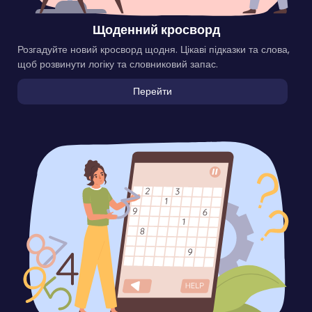
Щоденний кросворд
Розгадуйте новий кросворд щодня. Цікаві підказки та слова,
щоб розвинути логіку та словниковий запас.
Перейти