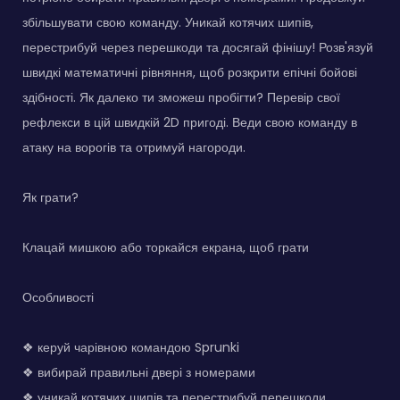
збільшувати свою команду. Уникай котячих шипів,
перестрибуй через перешкоди та досягай фінішу! Розв'язуй
швидкі математичні рівняння, щоб розкрити епічні бойові
здібності. Як далеко ти зможеш пробігти? Перевір свої
рефлекси в цій швидкій 2D пригоді. Веди свою команду в
атаку на ворогів та отримуй нагороди.
Як грати?
Клацай мишкою або торкайся екрана, щоб грати
Особливості
❖ керуй чарівною командою Sprunki
❖ вибирай правильні двері з номерами
❖ уникай котячих шипів та перестрибуй перешкоди