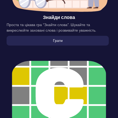
Знайди слова
Проста та цікава гра “Знайти слова”. Шукайте та
викреслюйте заховані слова і розвивайте уважність.
Грати