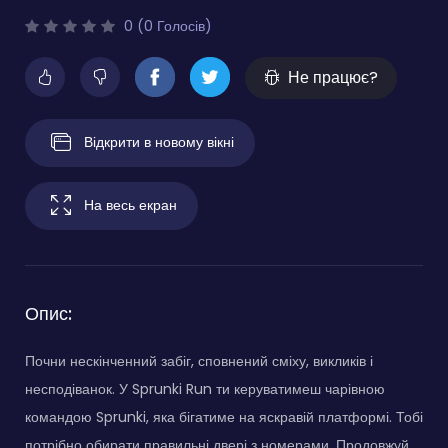
0 (0 Голосів)
Не працює?
Відкрити в новому вікні
На весь екран
Опис:
Почни нескінченний забіг, сповнений сміху, викликів і
несподіванок. У Sprunki Run ти керуватимеш чарівною
командою Sprunki, яка бігатиме на яскравій платформі. Тобі
потрібно обирати правильні двері з номерами. Продовжуй