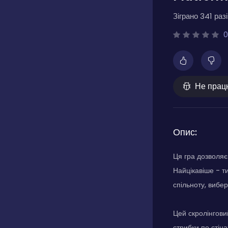
Зіграно 341 разі
0
Не прац
Опис:
Ця гра дозволяє
Найцікавіше - т
спільноту, вибер
Цей скролінговий
стрибки по стін