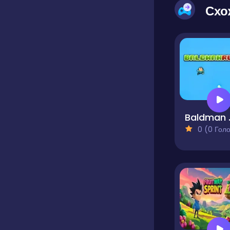
Схо
Ba
0 (0 Голосів