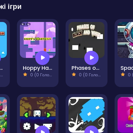
жі ігри
ldman Run
Hoppy Harvest
Phases of Black and White
)
0 (0 Голосів)
0 (0 Голосів)
0 (0