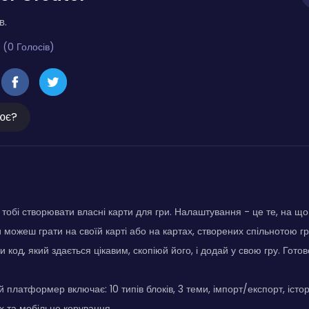
в.
 (0 Голосів)
ює?
 тобі створювати власні карти для гри. Налаштування - це те, на щ
и можеш грати на своїй карті або на картах, створених спільнотою гр
и код, який здається цікавим, скопіюй його, і додай у свою гру. Готов
 платформер включає: 10 типів блоків, 3 теми, імпорт/експорт, істо
ах та мобільне керування.