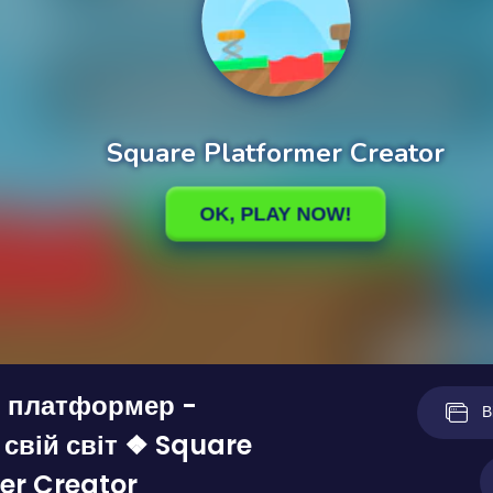
й платформер -
В
свій світ ❖ Square
er Creator