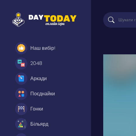
Наш вибір!
2048
Аркади
Поєднайки
Гонки
Більярд