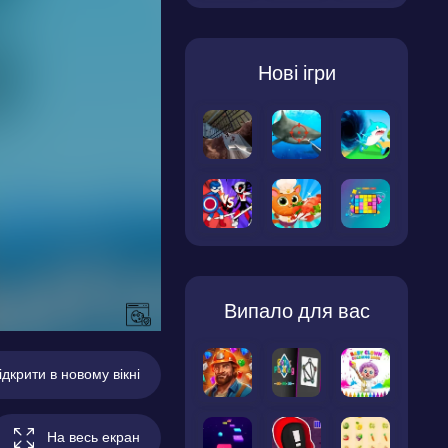
Нові ігри
Випало для вас
ідкрити в новому вікні
На весь екран