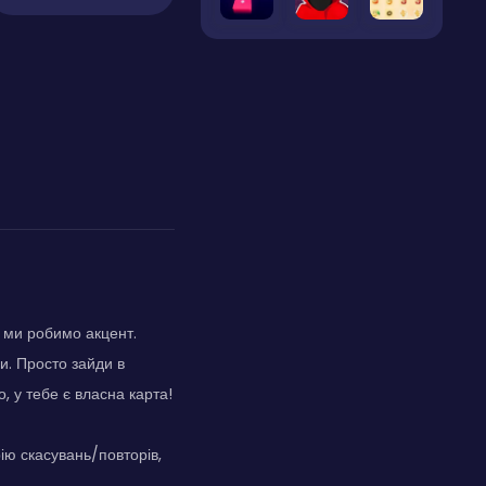
о ми робимо акцент.
и. Просто зайди в
о, у тебе є власна карта!
рію скасувань/повторів,