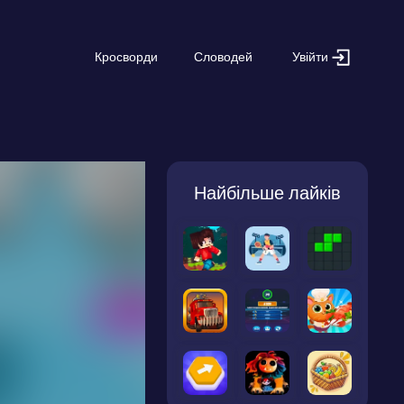
Увійти
Кросворди
Словодей
Найбільше лайків