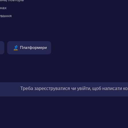
інах
ування
Платформери
Треба зареєструватися чи увійти, щоб написати к