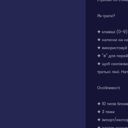
Як грати?
❖ клавіші (0-9)
❖ натисни на на
❖ використовуй 
❖ "e" для пере
❖ щоб скопіюват
третьої лінії. Н
Особливості
❖ 10 типів блокі
❖ 3 теми
❖ імпорт/експо
❖ історія скасу