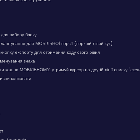
 для вибору блоку
лаштування для МОБІЛЬНОЇ версії (верхній лівий кут)
кнопку експорту для отримання коду свого рівня
йменування знака
и код на МОБІЛЬНОМУ, утримуй курсор на другій лінії списку "експо
атисни копіювати
в
рт
вань/повторів