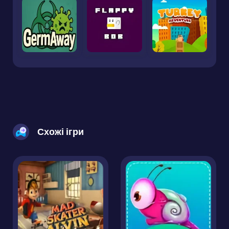
Схожі ігри