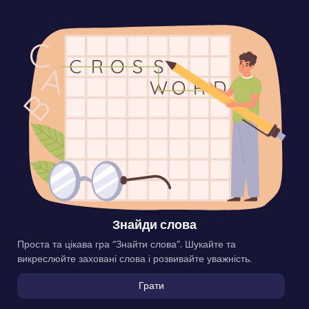
Знайди слова
Проста та цікава гра “Знайти слова”. Шукайте та
викреслюйте заховані слова і розвивайте уважність.
Грати