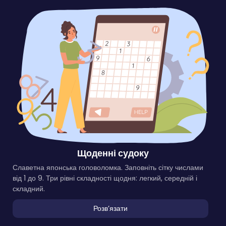
Щоденні судоку
Славетна японська головоломка. Заповніть сітку числами
від 1 до 9. Три рівні складності щодня: легкий, середній і
складний.
Розвʼязати