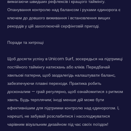
вимагаючи швидших рефлексів і кращого таймінгу.
Опанування контролю над балансом і рухами єдинорога є
ключем до довшого виживання і встановлення вищих
рекордів у цій захоплюючій серфінговій пригоді.
Поради та хитрощі
Щоб досягти успіху в Unicorn Surf, зосередься на підтримці
постійного таймінгу натискань або кліків. Передбачай
хвильові патерни, щоб заздалегідь налаштувати баланс,
забезпечуючи плавні переходи. Практика робить
досконалим — грай регулярно, щоб ознайомитися з ритмом
хвиль. Будь терплячим; іноді менше дій може бути
ефективнішим для підтримки контролю над єдинорогом. І,
нарешті, не забувай розслабитися і насолоджуватися
чарівним візуальним дизайном під час своїх поїздок!