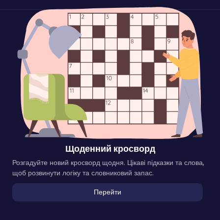
Щоденний кросворд
Розгадуйте новий кросворд щодня. Цікаві підказки та слова,
щоб розвинути логіку та словниковий запас.
Перейти