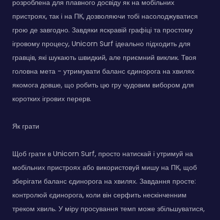
розроблена для плавного досвіду як на мобільних
пристроях, так і на ПК, дозволяючи тобі насолоджуватися
грою де завгодно. Завдяки яскравій графіці та простому
ігровому процесу, Unicorn Surf ідеально підходить для
гравців, які шукають швидкий, але приємний виклик. Твоя
головна мета - утримувати баланс єдинорога на хвилях
якомога довше, що робить цю гру чудовим вибором для
коротких ігрових перерв.
Як грати
Щоб грати в Unicorn Surf, просто натискай і утримуй на
мобільних пристроях або використовуй мишу на ПК, щоб
зберігати баланс єдинорога на хвилях. Завдання просте:
контролюй єдинорога, коли він серфить нескінченним
треком хвиль. У міру просування темп може збільшуватися,