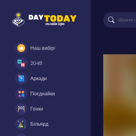
Наш вибір!
2048
Аркади
Поєднайки
Гонки
Більярд