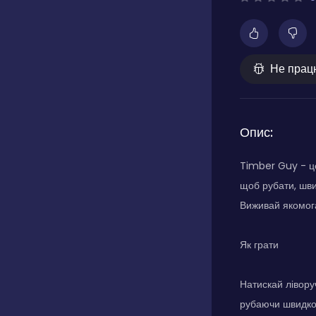
Не прац
Опис:
Timber Guy - це
щоб рубати, шви
Виживай якомога
Як грати
Натискай лівору
рубаючи швидко 