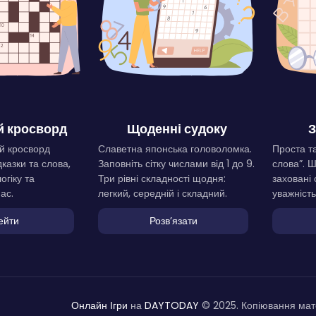
 кросворд
Щоденні судоку
З
й кросворд
Славетна японська головоломка.
Проста та
дказки та слова,
Заповніть сітку числами від 1 до 9.
слова”. 
огіку та
Три рівні складності щодня:
заховані 
ас.
легкий, середній і складний.
уважність
ейти
Розвʼязати
Онлайн Ігри
на
DAYTODAY
© 2025. Копіювання мате