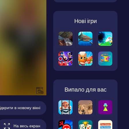
Нові ігри
Випало для вас
ідкрити в новому вікні
На весь екран