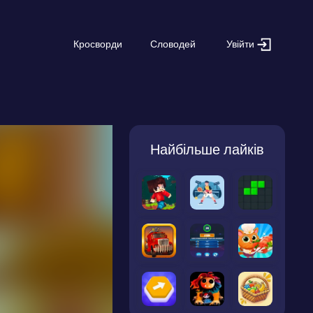
Увійти
Кросворди
Словодей
Найбільше лайків