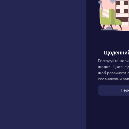
Щоденний
Розгадуйте нови
щодня. Цікаві пі
щоб розвинути л
словниковий зап
Пер