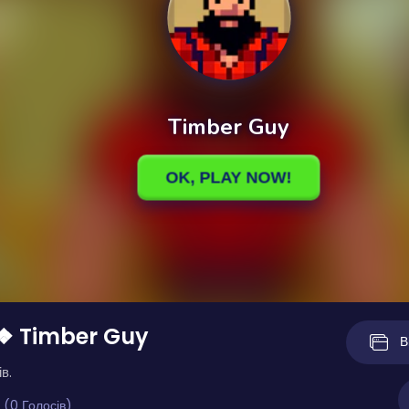
 ❖ Timber Guy
В
в.
 (0 Голосів)