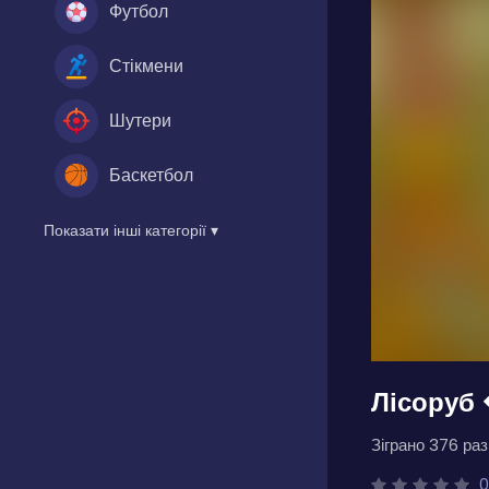
Футбол
Стікмени
Шутери
Баскетбол
Показати інші категорії ▾
Лісоруб
Зіграно 376 разі
0