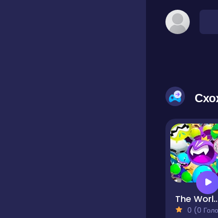
Схо
The World Of
0 (0 Голосів