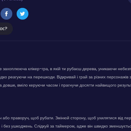
ює?
 захоплююча клікер-гра, в якій ти рубаєш дерева, уникаючи небезп
дко реагуючи на перешкоди. Відкривай і грай за різних персонажів з
 довше, вміло керуючи часом і прагнучи досягти найвищого результ
ч або праворуч, щоб рубати. Змінюй сторону, щоб ухилятися від пе
і без ушкоджень. Слідкуй за таймером, адже він швидко зменшуєть