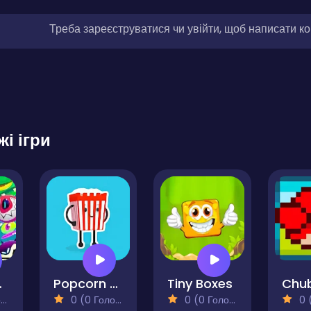
Треба зареєструватися чи увійти, щоб написати к
жі ігри
 Bob
Popcorn Master
Tiny Boxes
)
0 (0 Голосів)
0 (0 Голосів)
0 (0