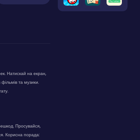
ек. Натискай на екран,
 фільмів та музики.
ату.
решкод. Просувайся,
ся. Корисна порада: