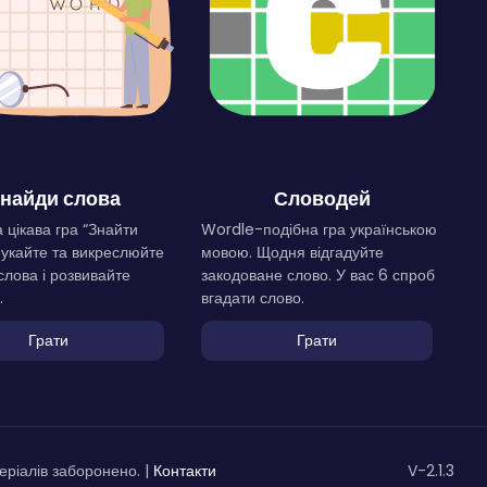
найди слова
Словодей
 цікава гра “Знайти
Wordle-подібна гра українською
Шукайте та викреслюйте
мовою. Щодня відгадуйте
слова і розвивайте
закодоване слово. У вас 6 спроб
.
вгадати слово.
Грати
Грати
ріалів заборонено. |
Контакти
V-2.1.3