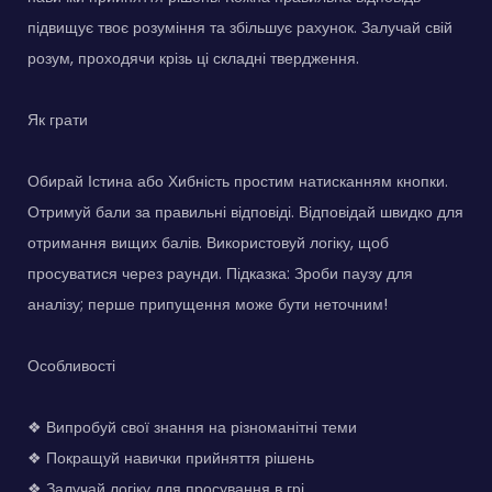
підвищує твоє розуміння та збільшує рахунок. Залучай свій
розум, проходячи крізь ці складні твердження.
Як грати
Обирай Істина або Хибність простим натисканням кнопки.
Отримуй бали за правильні відповіді. Відповідай швидко для
отримання вищих балів. Використовуй логіку, щоб
просуватися через раунди. Підказка: Зроби паузу для
аналізу; перше припущення може бути неточним!
Особливості
❖ Випробуй свої знання на різноманітні теми
❖ Покращуй навички прийняття рішень
❖ Залучай логіку для просування в грі