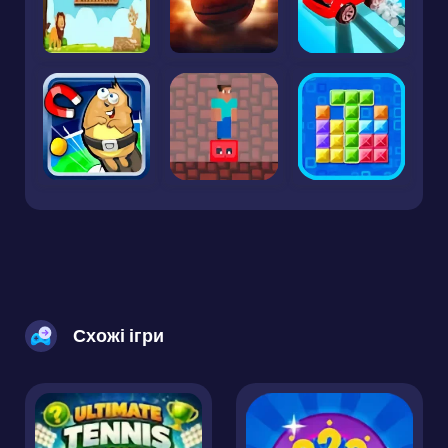
Схожі ігри