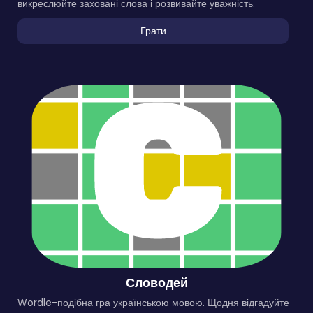
викреслюйте заховані слова і розвивайте уважність.
Грати
Словодей
Wordle-подібна гра українською мовою. Щодня відгадуйте