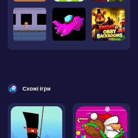
Схожі ігри