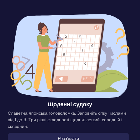
Щоденні судоку
Славетна японська головоломка. Заповніть сітку числами
від 1 до 9. Три рівні складності щодня: легкий, середній і
складний.
Розвʼязати