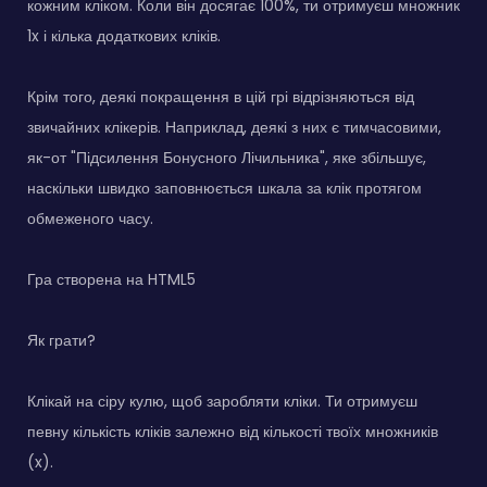
кожним кліком. Коли він досягає 100%, ти отримуєш множник
1x і кілька додаткових кліків.
Крім того, деякі покращення в цій грі відрізняються від
звичайних клікерів. Наприклад, деякі з них є тимчасовими,
як-от "Підсилення Бонусного Лічильника", яке збільшує,
наскільки швидко заповнюється шкала за клік протягом
обмеженого часу.
Гра створена на HTML5
Як грати?
Клікай на сіру кулю, щоб заробляти кліки. Ти отримуєш
певну кількість кліків залежно від кількості твоїх множників
(x).