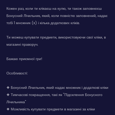
Кожен раз, коли ти клікаєш на кулю, ти також заповнюєш
Бонусний Лічильник, який, коли повністю заповнений, надає
тобі 1 множник (x) і кілька додаткових кліків.
Ти можеш купувати предмети, використовуючи свої кліки, в
магазині праворуч.
Бажаю приємної гри!
Особливості:
❖ Бонусний Лічильник, який надає множник і додаткові кліки
❖ Тимчасові покращення, такі як "Підсилення Бонусного
Лічильника"
❖ Можливість купувати предмети в магазині за кліки