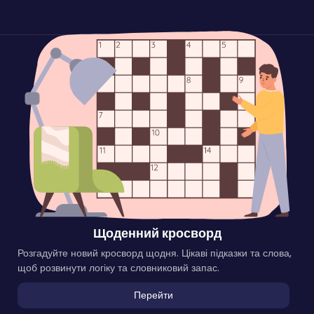
Щоденний кросворд
Розгадуйте новий кросворд щодня. Цікаві підказки та слова,
щоб розвинути логіку та словниковий запас.
Перейти