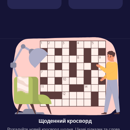
Щоденний кросворд
Розгадуйте новий кросворд щодня. Цікаві підказки та слова,