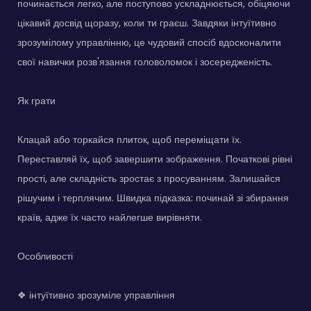
починається легко, але поступово ускладнюється, обіцяючи
цікавий досвід щоразу, коли ти граєш. Завдяки інтуїтивно
зрозумілому управлінню, це чудовий спосіб вдосконалити
свої навички розв'язання головоломок і зосередженість.
Як грати
Клацай або торкайся плиток, щоб переміщати їх.
Переставляй їх, щоб завершити зображення. Початкові рівні
прості, але складність зростає з просуванням. Залишайся
рішучим і терплячим. Швидка підказка: починай зі збирання
країв, адже їх часто найлегше вирівняти.
Особливості
❖ інтуїтивно зрозуміле управління