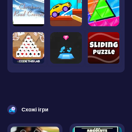
Схожі ігри