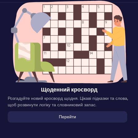
Щоденний кросворд
Розгадуйте новий кросворд щодня. Цікаві підказки та слова,
щоб розвинути логіку та словниковий запас.
Перейти