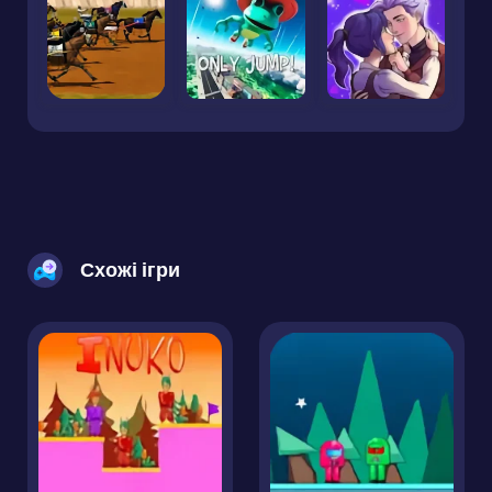
Схожі ігри