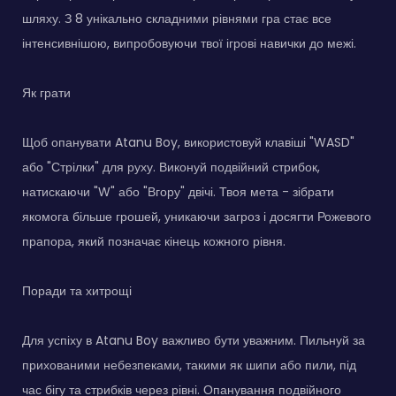
шляху. З 8 унікально складними рівнями гра стає все
інтенсивнішою, випробовуючи твої ігрові навички до межі.
Як грати
Щоб опанувати Atanu Boy, використовуй клавіші "WASD"
або "Стрілки" для руху. Виконуй подвійний стрибок,
натискаючи "W" або "Вгору" двічі. Твоя мета - зібрати
якомога більше грошей, уникаючи загроз і досягти Рожевого
прапора, який позначає кінець кожного рівня.
Поради та хитрощі
Для успіху в Atanu Boy важливо бути уважним. Пильнуй за
прихованими небезпеками, такими як шипи або пили, під
час бігу та стрибків через рівні. Опанування подвійного