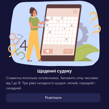
Щоденні судоку
Славетна японська головоломка. Заповніть сітку числами
від 1 до 9. Три рівні складності щодня: легкий, середній і
складний.
Розвʼязати