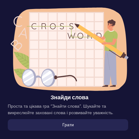
Знайди слова
Проста та цікава гра “Знайти слова”. Шукайте та
викреслюйте заховані слова і розвивайте уважність.
Грати