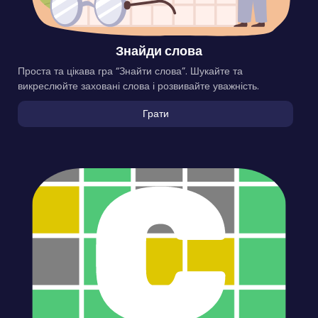
Знайди слова
Проста та цікава гра “Знайти слова”. Шукайте та
викреслюйте заховані слова і розвивайте уважність.
Грати