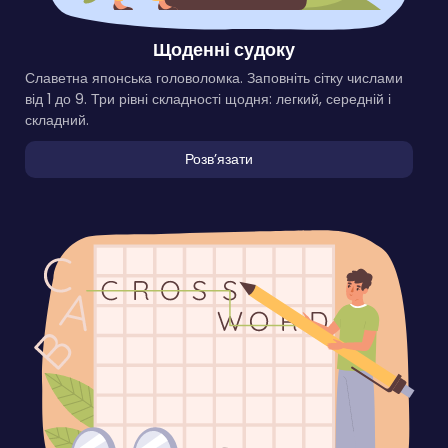
Щоденні судоку
Славетна японська головоломка. Заповніть сітку числами
від 1 до 9. Три рівні складності щодня: легкий, середній і
складний.
Розвʼязати