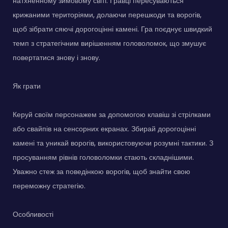
натхненному зимовому світі. Гравці пересуваються
крижаними територіями, долаючи перешкоди та ворогів,
щоб зібрати сяючі дорогоцінні камені. Гра поєднує швидкий
темп з стратегічним вирішенням головоломок, що змушує
повертатися знову і знову.
Як грати
Керуй своїм персонажем за допомогою клавіш зі стрілками
або свайпів на сенсорних екранах. Збирай дорогоцінні
камені та уникай ворогів, використовуючи розумні тактики. З
просуванням рівнів головоломки стають складнішими.
Уважно стеж за поведінкою ворогів, щоб знайти свою
переможну стратегію.
Особливості