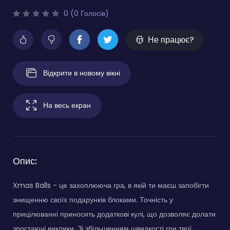
0 (0 Голосів)
Не працює?
Відкрити в новому вікні
На весь екран
Опис:
Xmas Balls - це захоплююча гра, в якій ти маєш запобігти
знищенню своїх подарунків блоками. Точність у
прицілюванні приносить додаткові кулі, що дозволяє долати
зростаючі виклики. Зі збільшенням швидкості гри твої