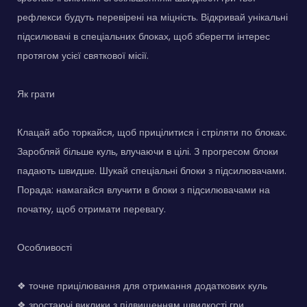
рефлекси будуть перевірені на міцність. Відкривай унікальні
підсилювачі в спеціальних блоках, щоб зберегти інтерес
протягом усієї святкової місії.
Як грати
Клацай або торкайся, щоб прицілитися і стріляти по блоках.
Заробляй більше куль, влучаючи в цілі. З прогресом блоки
падають швидше. Шукай спеціальні блоки з підсилювачами.
Порада: намагайся влучити в блоки з підсилювачами на
початку, щоб отримати перевагу.
Особливості
❖ точне прицілювання для отримання додаткових куль
❖ зростаючі виклики з підвищенням швидкості гри