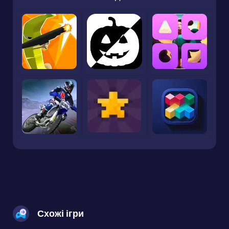
Схожі ігри