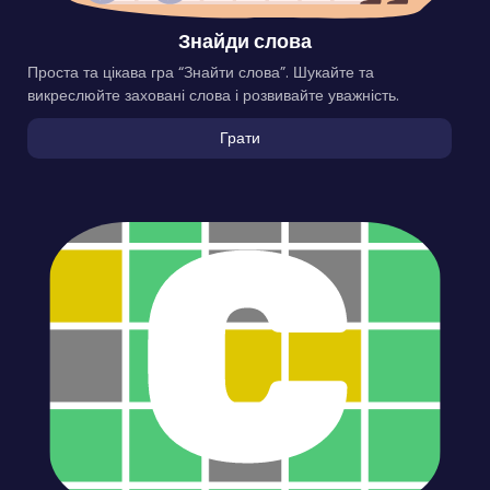
Знайди слова
Проста та цікава гра “Знайти слова”. Шукайте та
викреслюйте заховані слова і розвивайте уважність.
Грати