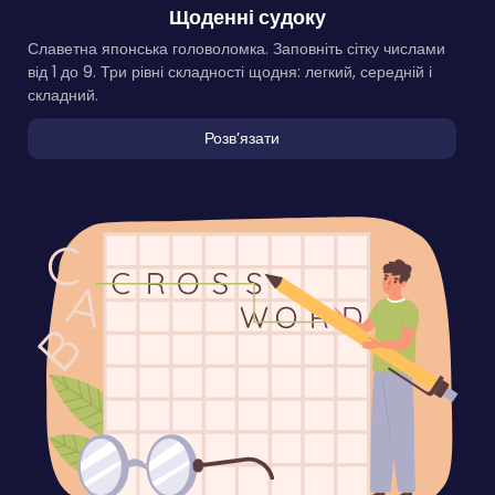
Щоденні судоку
Славетна японська головоломка. Заповніть сітку числами
від 1 до 9. Три рівні складності щодня: легкий, середній і
складний.
Розвʼязати