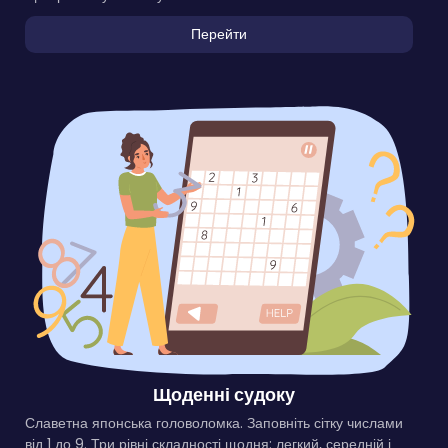
Перейти
Щоденні судоку
Славетна японська головоломка. Заповніть сітку числами
від 1 до 9. Три рівні складності щодня: легкий, середній і