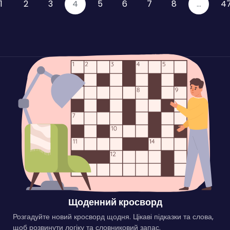
1
2
3
4
5
6
7
8
...
4
Щоденний кросворд
Розгадуйте новий кросворд щодня. Цікаві підказки та слова,
щоб розвинути логіку та словниковий запас.