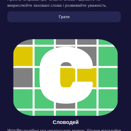
викреслюйте заховані слова і розвивайте уважність.
Грати
Словодей
Wordle-подібна гра українською мовою. Щодня відгадуйте