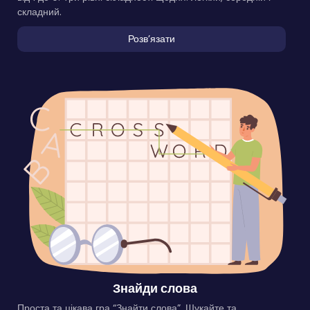
складний.
Розвʼязати
Знайди слова
Проста та цікава гра “Знайти слова”. Шукайте та