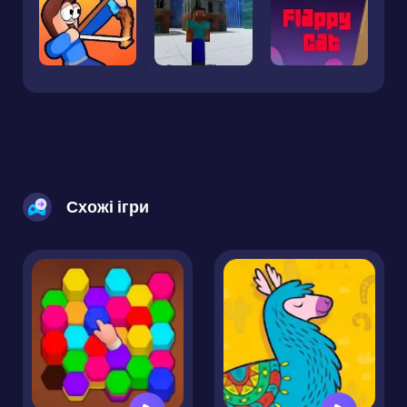
Схожі ігри