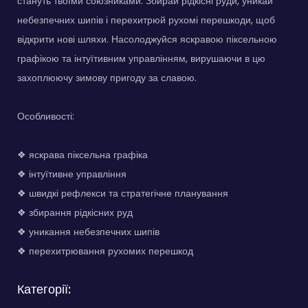
стануть твоїми союзниками. Збирай рідкісні руди, уникай
небезпечних шипів і перехитрюй рухомі перешкоди, щоб
відкрити нові шляхи. Насолоджуйся яскравою піксельною
графікою та інтуїтивним управлінням, вирушаючи в цю
захоплюючу зимову пригоду за славою.
Особливості:
❖ яскрава піксельна графіка
❖ інтуїтивне управління
❖ швидкі рефлекси та стратегічне планування
❖ збирання рідкісних руд
❖ уникання небезпечних шипів
❖ перехитрювання рухомих перешкод
Категорії: