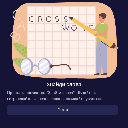
Знайди слова
Проста та цікава гра “Знайти слова”. Шукайте та
викреслюйте заховані слова і розвивайте уважність.
Грати