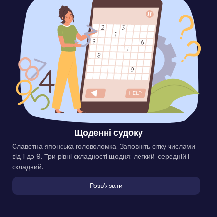
Щоденні судоку
Славетна японська головоломка. Заповніть сітку числами
від 1 до 9. Три рівні складності щодня: легкий, середній і
складний.
Розвʼязати