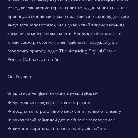
серед високоякісних ігор на спритність, доступних сьогодні,
пропонує захопливий геймплей, який зацікавить будь-якого
ентузіаста головоломок, що шукає новий виклик з кожним
таємничим механізмом кімнати. Напруж свої стратегічні
м'язи, загостри свої когнітивні здібності і вирушай у цю
захопливу пригоду, адже The Amazing Digital Circus
Pomni Cut чекає на тебе!
Особливості:
❖ унікальні та цікаві виклики в кожній кімнаті
❖ зростаюча складність з кожним рівнем
❖ поєднання стратегічного мислення і точного таймінгу
❖ захопливий геймплей для любителів головоломок
❖ вимагає спритності і точності для успішної втечі