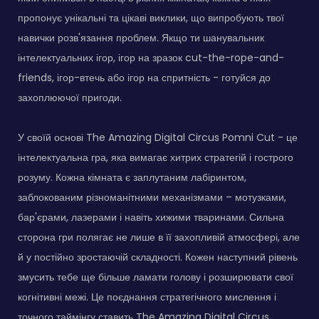
пропонує унікальні та цікаві виклики, що випробують твої
навички розв'язання проблем. Якщо ти шанувальник
інтелектуальних ігор, ігор на зразок cut-the-rope-and-
friends, ігор-втечь або ігор на спритність - готуйся до
захоплюючої пригоди.
У своїй основі The Amazing Digital Circus Pomni Cut - це
інтелектуальна гра, яка вимагає хитрих стратегій і гострого
розуму. Кожна кімната є заплутаним лабіринтом,
заблокованим різноманітними механізмами – мотузками,
бар'єрами, лазерами і навіть хижими тваринами. Сильна
сторона гри полягає не лише в її захопливій атмосфері, але
й у постійно зростаючій складності. Кожен наступний рівень
змусить тебе ще більше ламати голову і розширювати свої
когнітивні межі. Це поєднання стратегічного мислення і
точного таймінгу ставить The Amazing Digital Circus