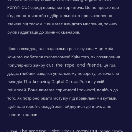
Pomni Cut серед провідних ігор-втечь. Це не просто про
з'єднання точок або підбір кольорів, а про захоплення
втечею під тиском - вимагає швидкого мислення, точних
рухів і адаптації до змінних сценаріїв.
Цікаво складна, але задовільно розв'язувана – це мрія
кожного любителя головоломок! Крім того, як розширення
популярного жанру cut-the-rope-and-friends, ця гра
додає глибини завдяки унікальному повороту, включаючи
лиходія The Amazing Digital Circus Pomni у свій
геймплей. Вона вимагає спритності і точності, подібно до
того, як потрібно різати мотузку під правильними кутами,
щоб наш герой-лиходій зміг гойднутися до втечі, а не
впасти в пастки.
Отже, The Amazing Digital Circus Pomni Cut, гордо стоїть