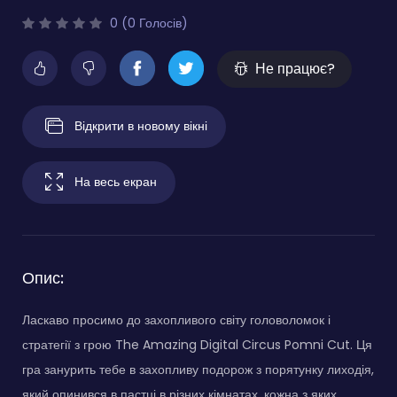
0 (0 Голосів)
Не працює?
Відкрити в новому вікні
На весь екран
Опис:
Ласкаво просимо до захопливого світу головоломок і
стратегії з грою The Amazing Digital Circus Pomni Cut. Ця
гра занурить тебе в захопливу подорож з порятунку лиходія,
який опинився в пастці в різних кімнатах, кожна з яких