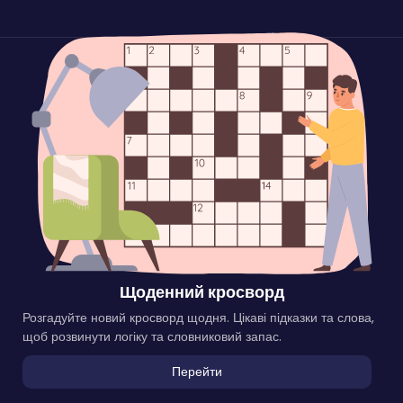
Щоденний кросворд
Розгадуйте новий кросворд щодня. Цікаві підказки та слова,
щоб розвинути логіку та словниковий запас.
Перейти