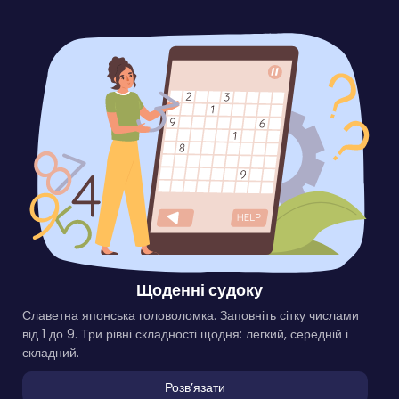
Щоденні судоку
Славетна японська головоломка. Заповніть сітку числами
від 1 до 9. Три рівні складності щодня: легкий, середній і
складний.
Розвʼязати