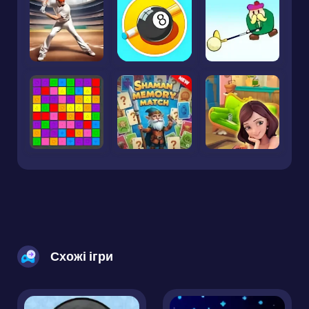
Схожі ігри