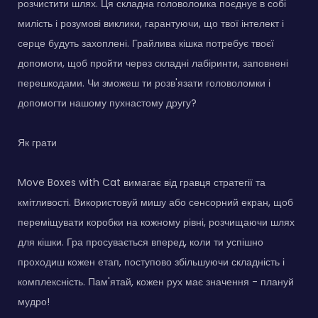
розчистити шлях. Ця складна головоломка поєднує в собі
милість і розумові виклики, гарантуючи, що твої інтелект і
серце будуть захоплені. Грайлива кішка потребує твоєї
допомоги, щоб пройти через складні лабіринти, заповнені
перешкодами. Чи зможеш ти розв'язати головоломки і
допомогти нашому пухнастому другу?
Як грати
Move Boxes with Cat вимагає від гравця стратегії та
кмітливості. Використовуй мишу або сенсорний екран, щоб
переміщувати коробки на кожному рівні, розчищаючи шлях
для кішки. Гра просувається вперед, коли ти успішно
проходиш кожен етап, поступово збільшуючи складність і
комплексність. Пам'ятай, кожен рух має значення - плануй
мудро!