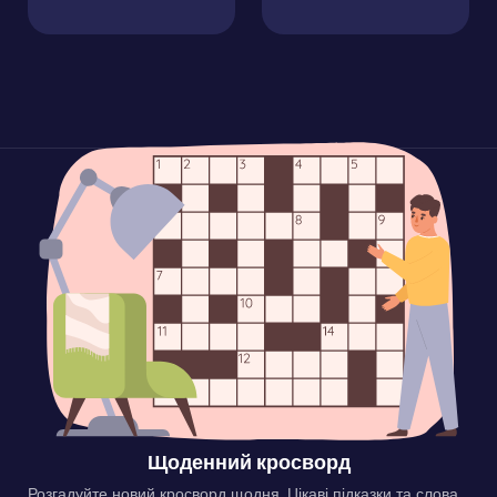
Щоденний кросворд
Розгадуйте новий кросворд щодня. Цікаві підказки та слова,