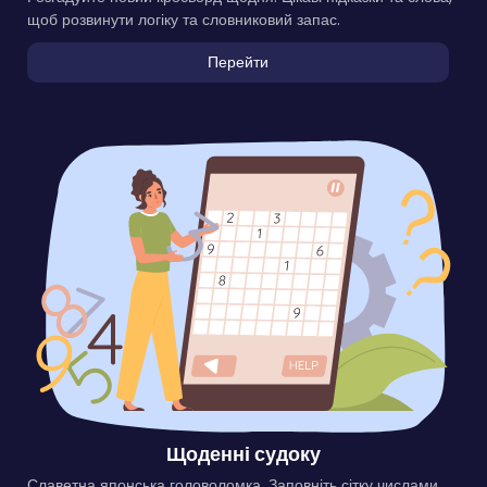
щоб розвинути логіку та словниковий запас.
Перейти
Щоденні судоку
Славетна японська головоломка. Заповніть сітку числами