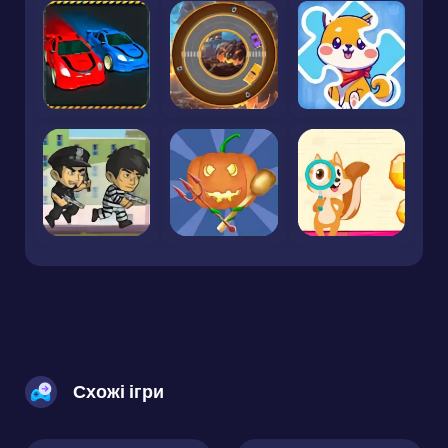
Схожі ігри