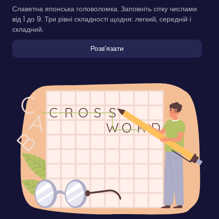
Славетна японська головоломка. Заповніть сітку числами
від 1 до 9. Три рівні складності щодня: легкий, середній і
складний.
Розвʼязати