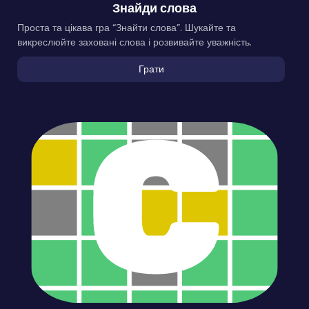
Знайди слова
Проста та цікава гра “Знайти слова”. Шукайте та
викреслюйте заховані слова і розвивайте уважність.
Грати