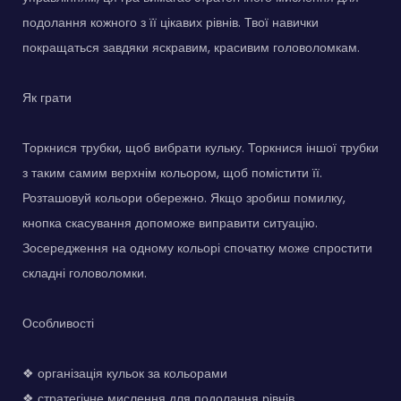
подолання кожного з її цікавих рівнів. Твої навички
покращаться завдяки яскравим, красивим головоломкам.
Як грати
Торкнися трубки, щоб вибрати кульку. Торкнися іншої трубки
з таким самим верхнім кольором, щоб помістити її.
Розташовуй кольори обережно. Якщо зробиш помилку,
кнопка скасування допоможе виправити ситуацію.
Зосередження на одному кольорі спочатку може спростити
складні головоломки.
Особливості
❖ організація кульок за кольорами
❖ стратегічне мислення для подолання рівнів