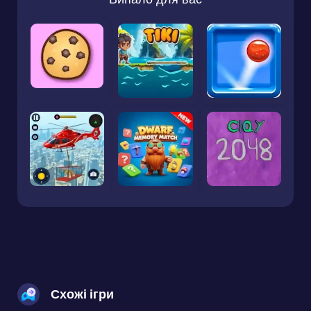
Схожі ігри