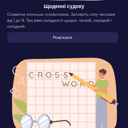
Щоденні судоку
Славетна японська головоломка. Заповніть сітку числами
від 1 до 9. Три рівні складності щодня: легкий, середній і
складний.
Розвʼязати