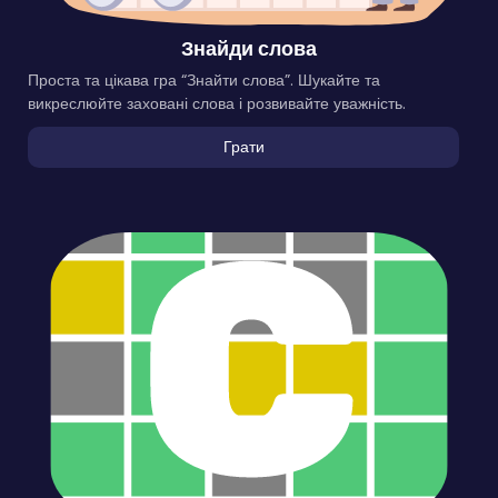
Знайди слова
Проста та цікава гра “Знайти слова”. Шукайте та
викреслюйте заховані слова і розвивайте уважність.
Грати