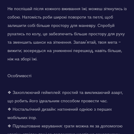
Не поспішай після кожного вживання їжі; можеш зіткнутись із
собою. Натомість роби широкі повороти та петлі, щоб
залишити собі більше простору для маневру. Спробуй
рухатись по колу, це забезпечить більше простору для руху
та зменшить шанси на зіткнення. Запам'ятай, твоя мета -
вижити; зосередься на уникненні перешкод, навіть більше,
ніж на зборі їжі.
Особливості
❖ Захоплюючий геймплей: простий та викликаючий азарт,
що робить його ідеальним способом провести час.
❖ Ностальгічний дизайн: натхнений однією з перших
мобільних ігор.
❖ Підлаштоване керування: грати можна як за допомогою