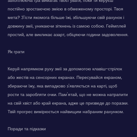
захоплююча гра вимагає твоєї уваги, поки ти керуєш
постійно зростаючою змією в обмеженому просторі. Твоя
мета? З'їсти якомога більше їжі, збільшуючи свій рахунок і
довжину змії, уникаючи зіткнень із самою собою. Геймплей
простий, але викликає азарт, обіцяючи години задоволення.
Як грати
Керуй напрямком руху змії за допомогою клавіш-стрілок
або жестів на сенсорних екранах. Пересувайся екраном,
збираючи їжу, яка випадково з'являється на карті, щоб
рости та заробляти очки. Пам'ятай, що не можна натрапити
на свій хвіст або край екрана, адже це призведе до поразки.
Твій прогрес вимірюється найвищим набраним рахунком.
Поради та підказки