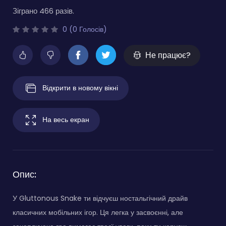
Зіграно 466 разів.
0 (0 Голосів)
Не працює?
Відкрити в новому вікні
На весь екран
Опис:
У Gluttonous Snake ти відчуєш ностальгічний драйв
класичних мобільних ігор. Ця легка у засвоєнні, але