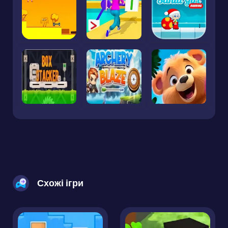
Схожі ігри