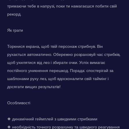
тримаючи тебе в напрузі, поки ти намагаєшся побити свій
рекорд.
Як грати
Торкнися екрана, щоб твій персонаж стрибнув. Він
рухається автоматично. Обережно розраховуй час стрибків,
щоб ухилятися від лез і збирати очки. Успіх вимагає
постійного уникнення перешкод. Порада: спостерігай за
шаблонами руху лез, щоб вдосконалити свій таймінг і
досягати вищих результатів!
Особливості
❖ динамічний геймплей з швидкими стрибками
❖ необхідність точного розрахунку та швидкого реагування