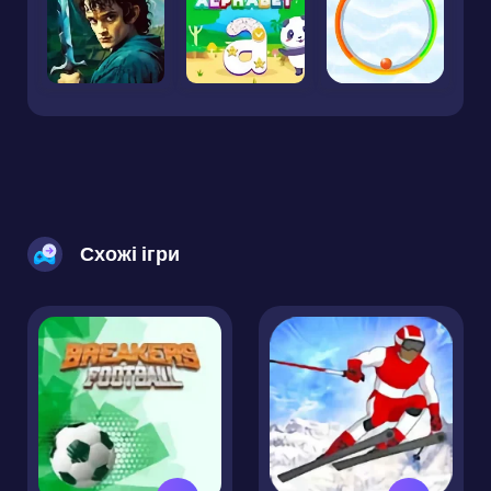
Схожі ігри