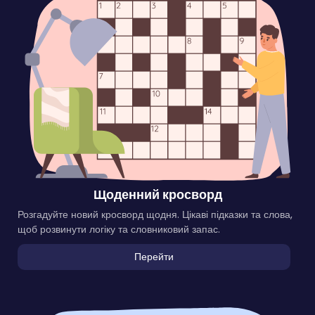
Щоденний кросворд
Розгадуйте новий кросворд щодня. Цікаві підказки та слова,
щоб розвинути логіку та словниковий запас.
Перейти