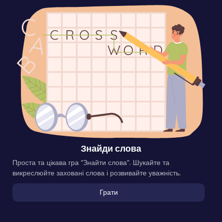
Знайди слова
Проста та цікава гра “Знайти слова”. Шукайте та
викреслюйте заховані слова і розвивайте уважність.
Грати