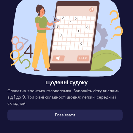
Щоденні судоку
Славетна японська головоломка. Заповніть сітку числами
від 1 до 9. Три рівні складності щодня: легкий, середній і
складний.
Розвʼязати