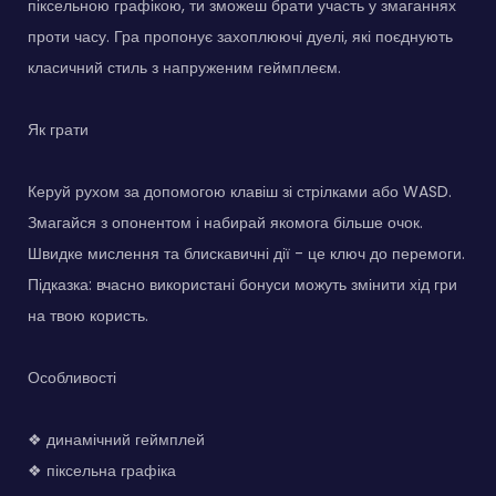
піксельною графікою, ти зможеш брати участь у змаганнях
проти часу. Гра пропонує захоплюючі дуелі, які поєднують
класичний стиль з напруженим геймплеєм.
Як грати
Керуй рухом за допомогою клавіш зі стрілками або WASD.
Змагайся з опонентом і набирай якомога більше очок.
Швидке мислення та блискавичні дії - це ключ до перемоги.
Підказка: вчасно використані бонуси можуть змінити хід гри
на твою користь.
Особливості
❖ динамічний геймплей
❖ піксельна графіка