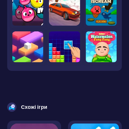
Схожі ігри