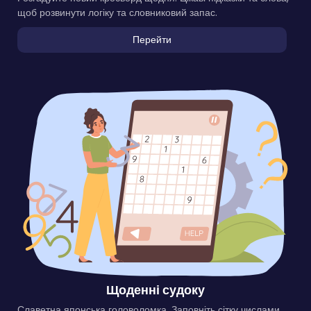
щоб розвинути логіку та словниковий запас.
Перейти
Щоденні судоку
Славетна японська головоломка. Заповніть сітку числами