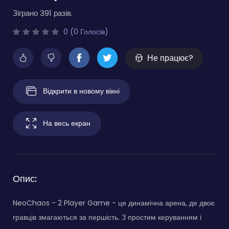
Зіграно 391 разів.
0 (0 Голосів)
Не працює?
Відкрити в новому вікні
На весь екран
Опис:
NeoChaos - 2 Player Game - це динамічна арена, де двоє
гравців змагаються за першість. З простим керуванням і