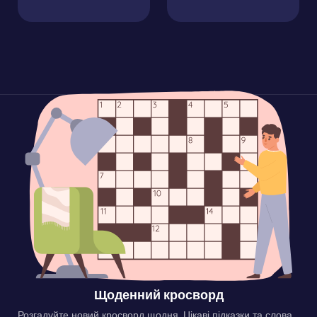
Щоденний кросворд
Розгадуйте новий кросворд щодня. Цікаві підказки та слова,