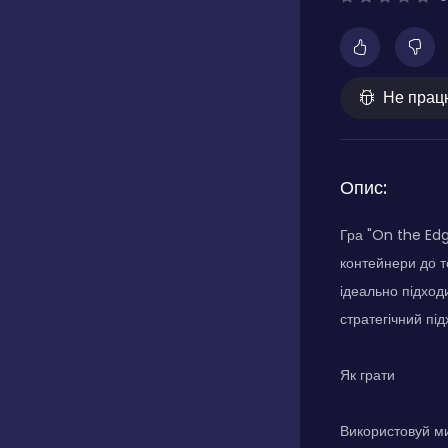
Не прац
Опис:
Гра "On the Edg
контейнери до т
ідеально підход
стратегічний підх
Як грати
Використовуй ми