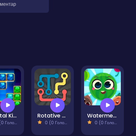
оментар
Crystal Kingdom
Rotative Pipes Puzzle
Watermelon Merge Saga
 Голосів)
0 (0 Голосів)
0 (0 Голосів)