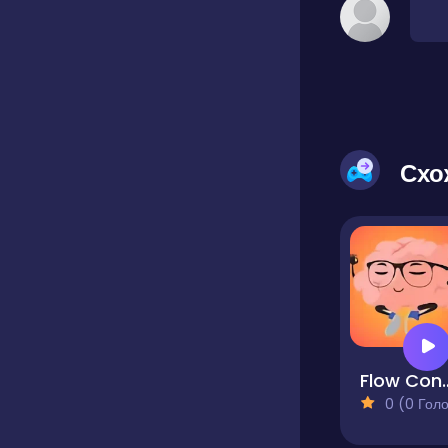
Схо
Flow C
0 (0 Голосів