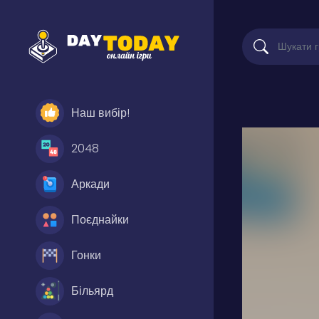
Наш вибір!
2048
Аркади
Поєднайки
Гонки
Більярд