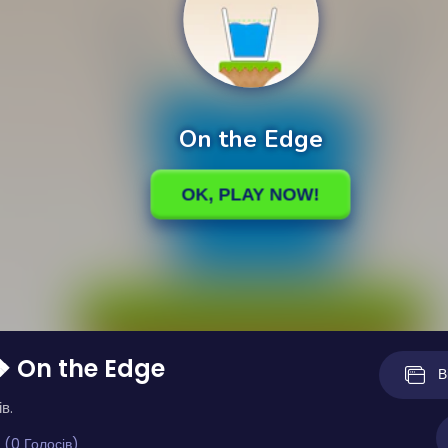
❖ On the Edge
В
в.
 (0 Голосів)