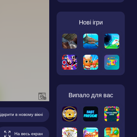
Нові ігри
Випало для вас
ідкрити в новому вікні
На весь екран