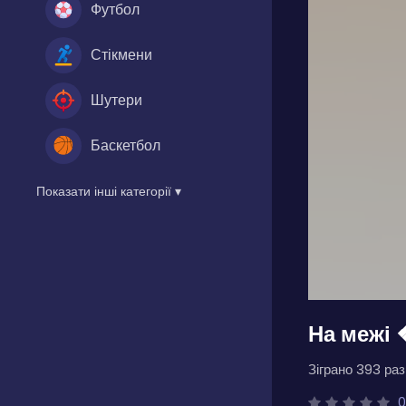
Футбол
Стікмени
Шутери
Баскетбол
Показати інші категорії ▾
На межі 
Зіграно 393 разі
0