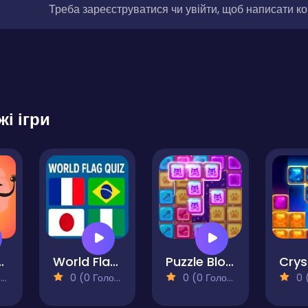
Треба зареєструватися чи увійти, щоб написати к
жі ігри
onnect
World Flag Quiz
Puzzle Block
)
0 (0 Голосів)
0 (0 Голосів)
0 (0