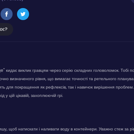
ює?
e" кидає виклик гравцям через серію складних головоломок. Тобі п
очно визначеного рівня, що вимагає точності та ретельного планува
ить для покращення як рефлексів, так і навичок вирішення проблем.
ід у цій цікавій, захоплюючій грі.
шу, щоб натискати і наливати воду в контейнери. Уважно стеж за рі