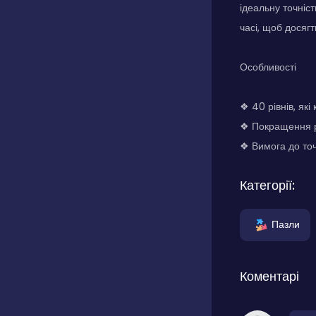
ідеальну точніс
часі, щоб досягт
Особливості
❖ 40 рівнів, які
❖ Покращення р
❖ Вимога до точ
Категорії:
Пазли
Коментарі