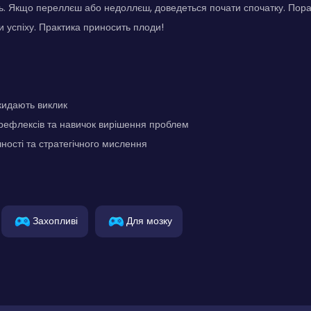
ть. Якщо переллєш або недоллєш, доведеться почати спочатку. Порад
и успіху. Практика приносить плоди!
 кидають виклик
ефлексів та навичок вирішення проблем
ності та стратегічного мислення
Захопливі
Для мозку