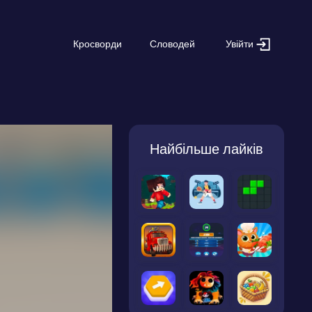
Увійти
Кросворди
Словодей
Найбільше лайків