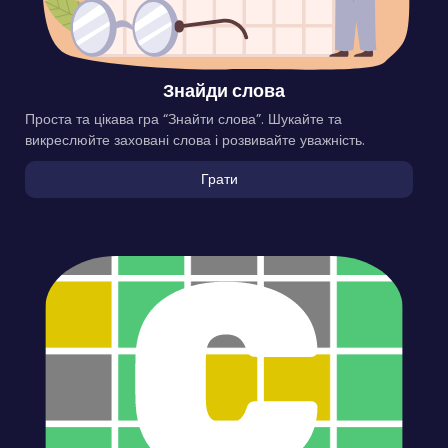
Знайди слова
Проста та цікава гра “Знайти слова”. Шукайте та
викреслюйте заховані слова і розвивайте уважність.
Грати