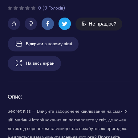
0 (0 Голосів)
Не працює?
Відкрити в новому вікні
На весь екран
Опис:
Secret Kiss — Відчуйте заборонене хвилювання на смак! У
цій магічній історії кохання ви потрапляєте у світ, де кожен
дотик під серпанком таємниці стає незабутньою пригодою.
Чи вдасться вам уникнути всевидячого ока? Прокладіть