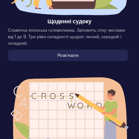
Щоденні судоку
Славетна японська головоломка. Заповніть сітку числами
від 1 до 9. Три рівні складності щодня: легкий, середній і
складний.
Розвʼязати