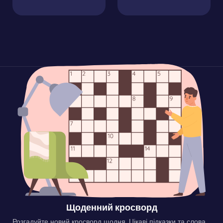
Щоденний кросворд
Розгадуйте новий кросворд щодня. Цікаві підказки та слова,