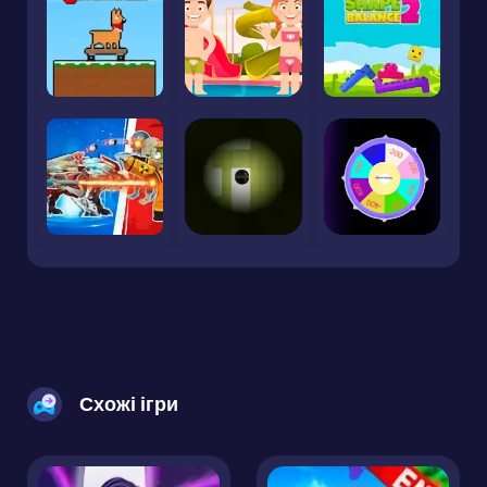
Схожі ігри