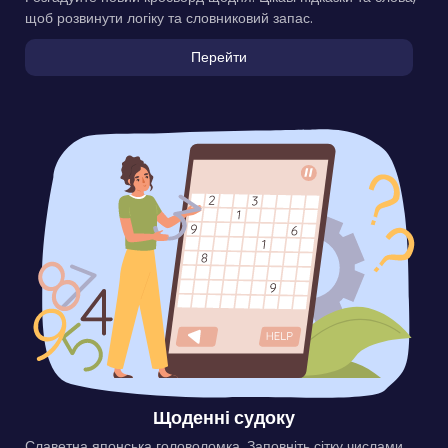
щоб розвинути логіку та словниковий запас.
Перейти
Щоденні судоку
Славетна японська головоломка. Заповніть сітку числами