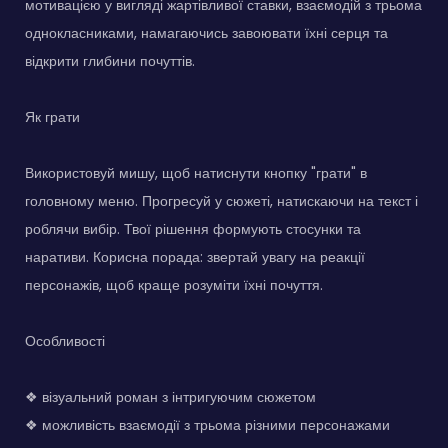
мотивацією у вигляді жартівливої ставки, взаємодій з трьома
однокласниками, намагаючись завоювати їхні серця та
відкрити глибини почуттів.
Як грати
Використовуй мишу, щоб натиснути кнопку "грати" в
головному меню. Прогресуй у сюжеті, натискаючи на текст і
роблячи вибір. Твої рішення формують стосунки та
наративи. Корисна порада: звертай увагу на реакції
персонажів, щоб краще розуміти їхні почуття.
Особливості
❖ візуальний роман з інтригуючим сюжетом
❖ можливість взаємодії з трьома різними персонажами