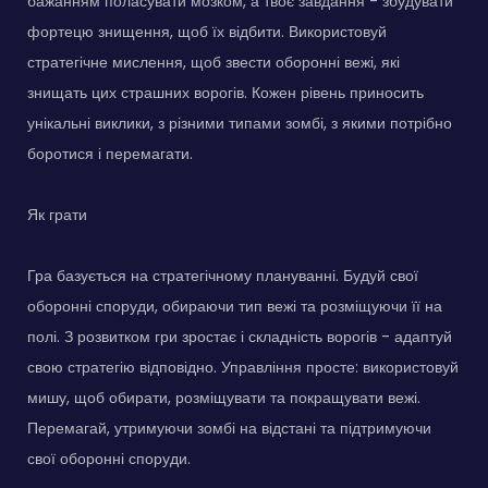
бажанням поласувати мозком, а твоє завдання - збудувати
фортецю знищення, щоб їх відбити. Використовуй
стратегічне мислення, щоб звести оборонні вежі, які
знищать цих страшних ворогів. Кожен рівень приносить
унікальні виклики, з різними типами зомбі, з якими потрібно
боротися і перемагати.
Як грати
Гра базується на стратегічному плануванні. Будуй свої
оборонні споруди, обираючи тип вежі та розміщуючи її на
полі. З розвитком гри зростає і складність ворогів - адаптуй
свою стратегію відповідно. Управління просте: використовуй
мишу, щоб обирати, розміщувати та покращувати вежі.
Перемагай, утримуючи зомбі на відстані та підтримуючи
свої оборонні споруди.