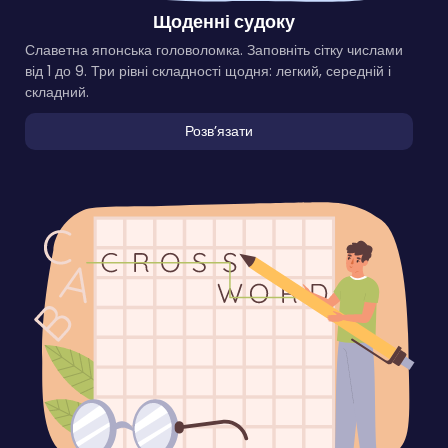
Щоденні судоку
Славетна японська головоломка. Заповніть сітку числами
від 1 до 9. Три рівні складності щодня: легкий, середній і
складний.
Розвʼязати