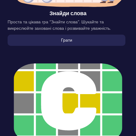
Знайди слова
Проста та цікава гра “Знайти слова”. Шукайте та
викреслюйте заховані слова і розвивайте уважність.
Грати