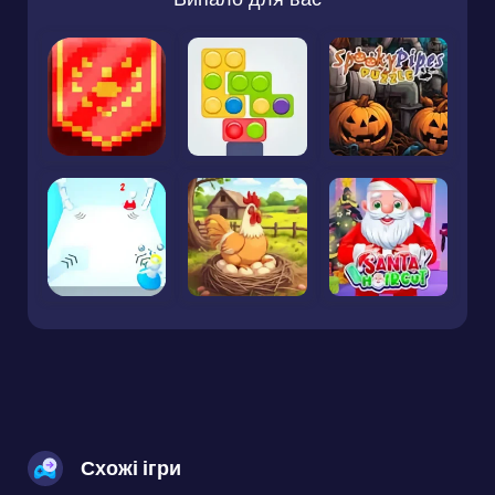
Схожі ігри