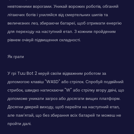
невтомними ворогами. Уникай ворожих роботів, обганяй
літаючих ботів і ухиляйся від смертельних шипів та
величезних лез, збираючи батареї, щоб отримати енергію
для переходу на наступний етап. З кожним пройденим
рівнем очікуй підвищення складності.
Як грати
У грі Tuu Bot 2 керуй своїм відважним роботом за
допомогою клавіш "WASD" або стрілок. Спробуй подвійний
стрибок, швидко натискаючи "W" або стрілку вгору двічі, що
допоможе уникати загроз або досягати вищих платформ.
Досягни дверей виходу, щоб перейти на наступний етап,
але пам’ятай, що без збирання всіх батарей ти можеш не
пройти далі.