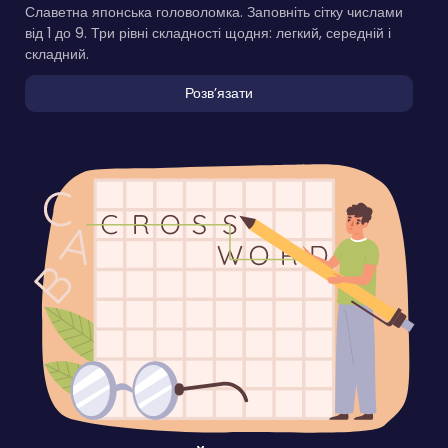
Славетна японська головоломка. Заповніть сітку числами
від 1 до 9. Три рівні складності щодня: легкий, середній і
складний.
Розвʼязати