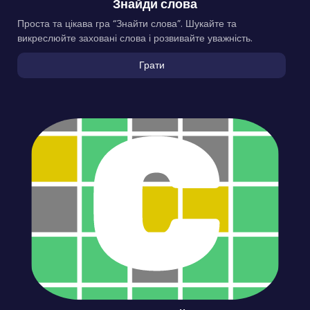
Знайди слова
Проста та цікава гра “Знайти слова”. Шукайте та
викреслюйте заховані слова і розвивайте уважність.
Грати