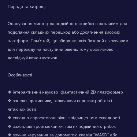
Поради та хитрощі
Опанування мистецтва подвійного стрибка є важливим для
подолання складних перешкод або досягнення високих
платформ. Пам'ятай, що збирання всіх батарей є ключовим
для переходу на наступний рівень, тому обов'язково
досліджуй кожен куточок.
Особливості
❖ інтерактивний науково-фантастичний 2D платформер
❖ запеклі противники, включаючи ворожих роботів і
літаючих ботів
❖ складно спроектовані рівні з підвищенням складності
❖ захопливі ігрові механіки, такі як подвійний стрибок
❖ зручне керування за допомогою клавіш "WASD" або