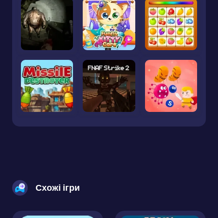
Схожі ігри