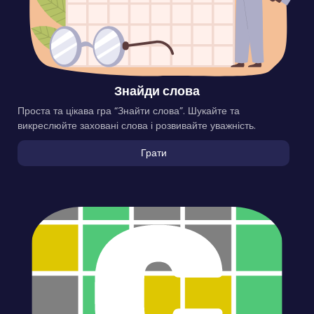
Знайди слова
Проста та цікава гра “Знайти слова”. Шукайте та
викреслюйте заховані слова і розвивайте уважність.
Грати