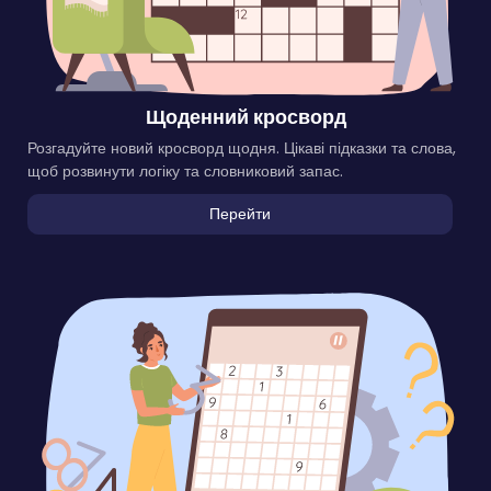
Щоденний кросворд
Розгадуйте новий кросворд щодня. Цікаві підказки та слова,
щоб розвинути логіку та словниковий запас.
Перейти