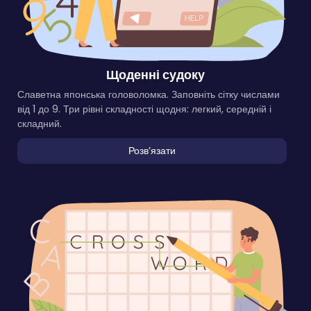
Щоденні судоку
Славетна японська головоломка. Заповніть сітку числами
від 1 до 9. Три рівні складності щодня: легкий, середній і
складний.
Розвʼязати