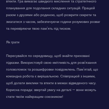
втекти. Гра вимагає швидкого мислення та стратегічного
планування для подолання складних ситуацій. Працюй
разом з друзями або родиною, щоб розкрити секрети та
змагатися з часом, забезпечуючи години розумових розваг
та перевіряючи твою пам'ять під тиском.
Як грати
Пересувайся по середовищу, щоб знайти приховані
підказки. Використовуй свою кмітливість для розв'язання
головоломок та розшифровки повідомлень. Пам'ятай, що
командна робота є вирішальною. Співпрацюй з іншими,
щоб долати виклики та втекти в межах відведеного часу.
Корисна порада: звертай увагу на деталі — вони можуть
стати твоїм найкращим союзником!