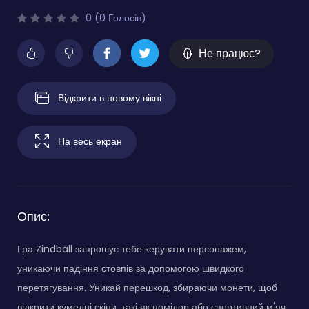
0 (0 Голосів)
Не працює?
Відкрити в новому вікні
На весь екран
Опис:
Гра Zindball запрошує тебе керувати персонажем,
уникаючи падіння стовпів за допомогою швидкого
перетягування. Уникай перешкод, збираючи монети, щоб
відкрити кумедні скіни, такі як помідор або спортивний м'яч.