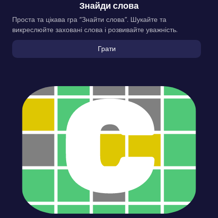
Знайди слова
Проста та цікава гра “Знайти слова”. Шукайте та
викреслюйте заховані слова і розвивайте уважність.
Грати