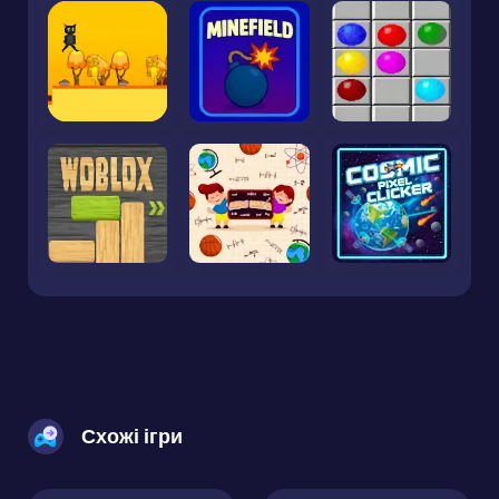
Схожі ігри