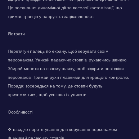
Це поєднання динамічної дії та веселої кастомізації, що
тримає гравців у напрузі та зацікавленості.
Як грати
Перетягуй палець по екрану, щоб керувати своїм
персонажем. Уникай падаючих стовпів, рухаючись швидко.
Збирай монети на своєму шляху, щоб відкрити нові скіни
персонажів. Тримай рухи плавними для кращого контролю.
Порада: зосередься на тому, де стовпи будуть
приземлятися, щоб успішно їх уникати.
Особливості
❖ швидке перетягування для керування персонажем
❖ уникай падаючих стовпів