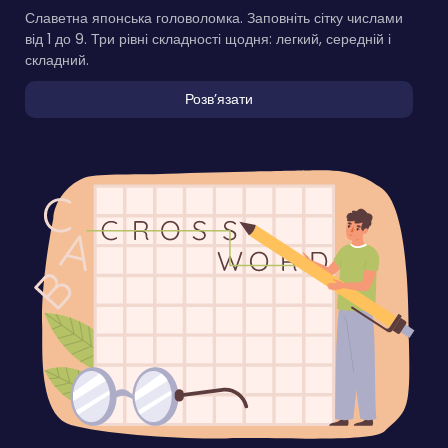
Славетна японська головоломка. Заповніть сітку числами
від 1 до 9. Три рівні складності щодня: легкий, середній і
складний.
Розвʼязати