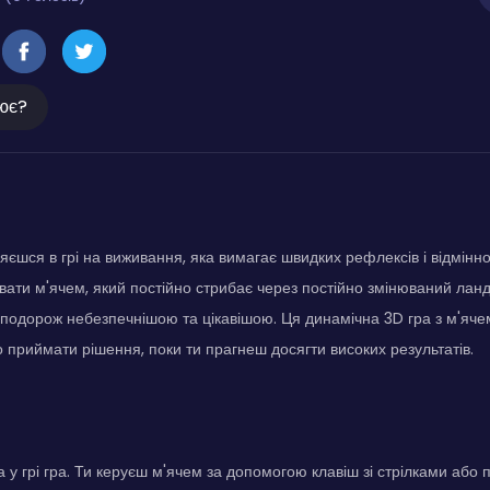
ює?
яєшся в грі на виживання, яка вимагає швидких рефлексів і відмінної
вати м'ячем, який постійно стрибає через постійно змінюваний лан
 подорож небезпечнішою та цікавішою. Ця динамічна 3D гра з м'яче
о приймати рішення, поки ти прагнеш досягти високих результатів.
ка у грі гра. Ти керуєш м'ячем за допомогою клавіш зі стрілками аб