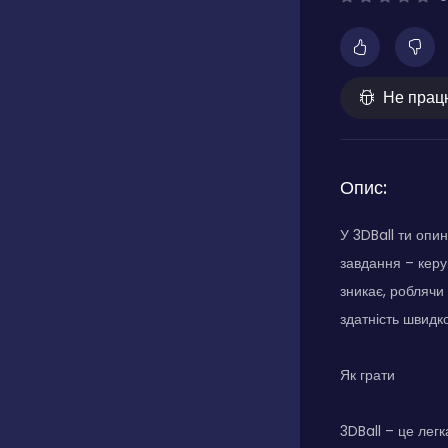
Не прац
Опис:
У 3DBall ти опин
завдання – керу
зникає, роблячи
здатність швидк
Як грати
3DBall – це лег