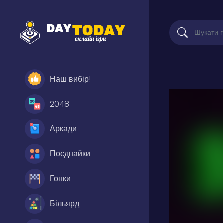
Наш вибір!
2048
Аркади
Поєднайки
Гонки
Більярд