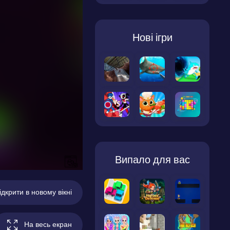
Нові ігри
Випало для вас
ідкрити в новому вікні
На весь екран