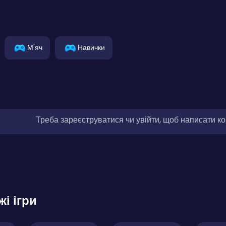
М'яч
Навички
Треба зареєструватися чи увійти, щоб написати к
жі ігри