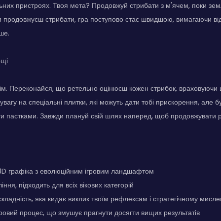
ьних пристроях. Твоя мета? Продовжуй стрибати з м'ячем, поки зем
 ти продовжуєш стрибати, гра поступово стає швидшою, вимагаючи від
ше.
ощі
 всім. Переконайся, що ретельно оцінюєш кожен стрибок, враховуючи
 увагу на спеціальні плитки, які можуть дати тобі прискорення, але
ти пастками. Завжди плануй свій шлях наперед, щоб продовжувати 
D графіка з еволюційним ігровим ландшафтом
ння, підходить для всіх вікових категорій
кладність, яка кидає виклик твоїм рефлексам і стратегічному мисл
ровий процес, що змушує прагнути досягти вищих результатів