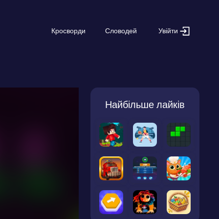
Увійти
Кросворди
Словодей
Найбільше лайків