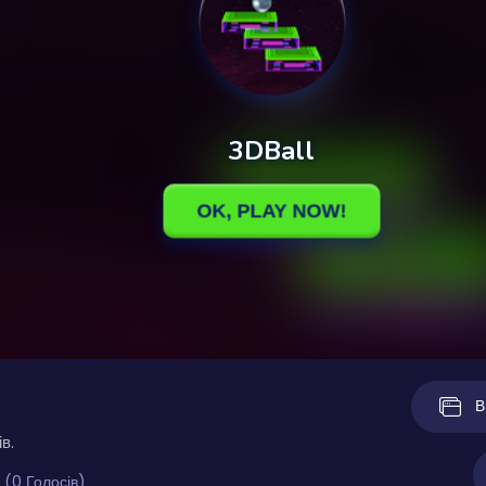
В
в.
 (0 Голосів)