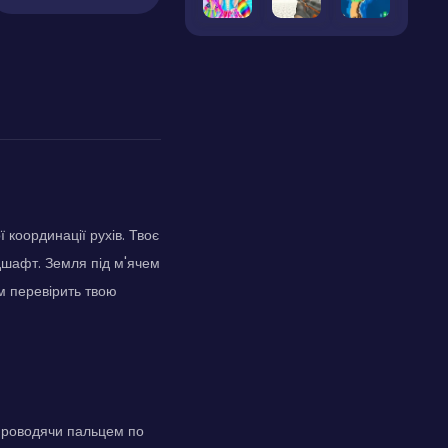
 координації рухів. Твоє
дшафт. Земля під м'ячем
м перевірить твою
о проводячи пальцем по