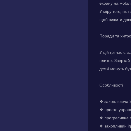
екрану на мобіл
У міру того, як
щоб вижити дов
Поради та хитр
У цій грі час є
плиток. Звертай
деякі можуть бу
Особливості
❖ захоплююча 3
❖ просте управлі
❖ прогресивна с
❖ захопливий іг