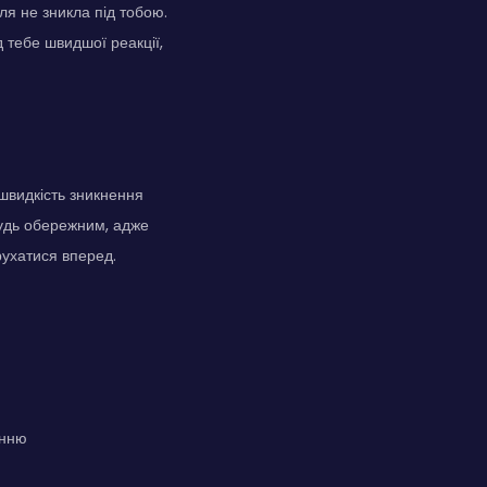
ля не зникла під тобою.
 тебе швидшої реакції,
 швидкість зникнення
 будь обережним, адже
рухатися вперед.
енню