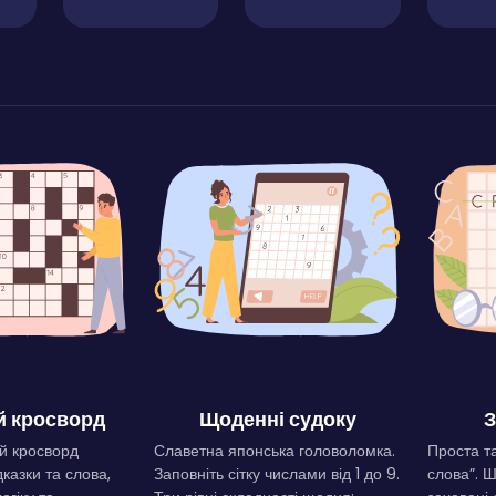
 кросворд
Щоденні судоку
З
й кросворд
Славетна японська головоломка.
Проста та
дказки та слова,
Заповніть сітку числами від 1 до 9.
слова”. 