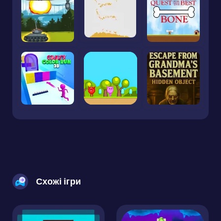
Схожі ігри