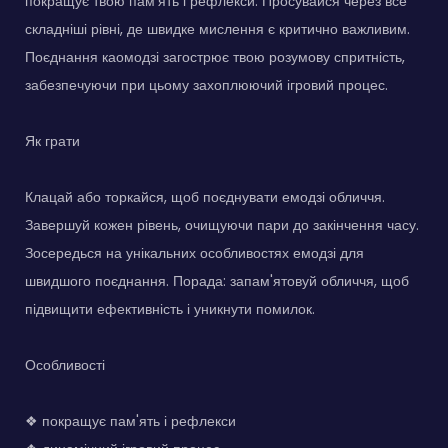
покращує твою пам'ять і рефлекси. Просувайся через все
складніші рівні, де швидке мислення є критично важливим.
Поєднання каомодзі загострює твою розумову спритність,
забезпечуючи при цьому захоплюючий ігровий процес.
Як грати
Клацай або торкайся, щоб поєднувати емодзі обличчя.
Завершуй кожен рівень, очищуючи пари до закінчення часу.
Зосередься на унікальних особливостях емодзі для
швидшого поєднання. Порада: запам'ятовуй обличчя, щоб
підвищити ефективність і уникнути помилок.
Особливості
❖ покращує пам'ять і рефлекси