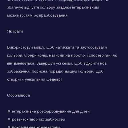
збагачує відчуття кольору завдяки інтерактивним
можливостям розфарбовування.
Як грати
Використовуй мишу, щоб натискати та застосовувати
кольори. Обери колір, натисни на простір, і спостерігай, як
він змінюється. Завершуй усі секції, щоб відкрити нові
зображення. Корисна порада: змішуй кольори, щоб
створити унікальний шедевр!
Особливості
❖ інтерактивне розфарбовування для дітей
❖ розвиток творчих здібностей
❖ покращення концентрації