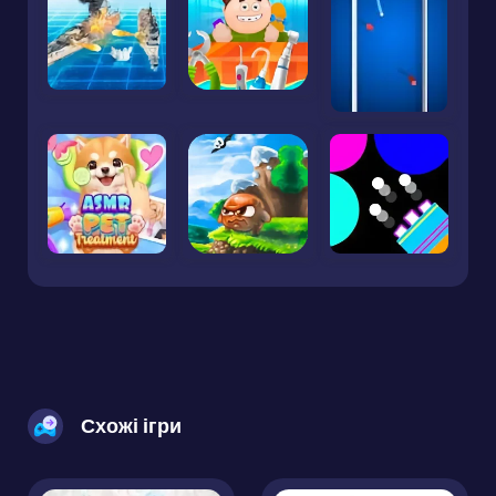
Схожі ігри