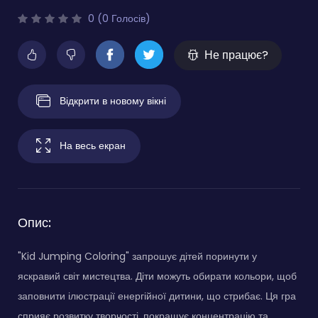
0 (0 Голосів)
Не працює?
Відкрити в новому вікні
На весь екран
Опис:
"Kid Jumping Coloring" запрошує дітей поринути у
яскравий світ мистецтва. Діти можуть обирати кольори, щоб
заповнити ілюстрації енергійної дитини, що стрибає. Ця гра
сприяє розвитку творчості, покращує концентрацію та