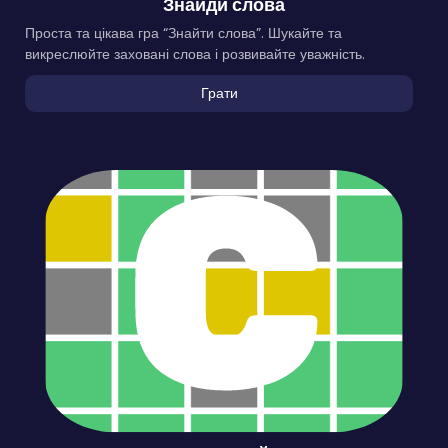
Знайди слова
Проста та цікава гра “Знайти слова”. Шукайте та
викреслюйте заховані слова і розвивайте уважність.
Грати