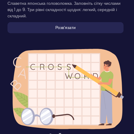
Славетна японська головоломка. Заповніть сітку числами
від 1 до 9. Три рівні складності щодня: легкий, середній і
складний.
Розвʼязати