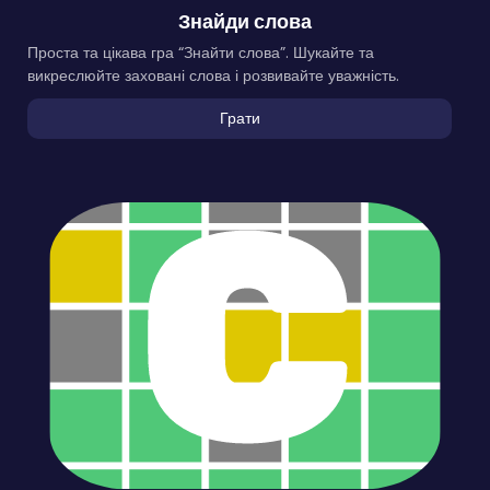
Знайди слова
Проста та цікава гра “Знайти слова”. Шукайте та
викреслюйте заховані слова і розвивайте уважність.
Грати