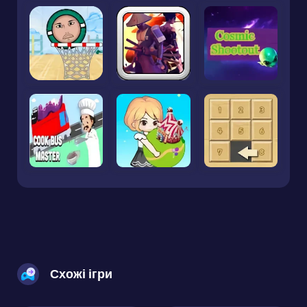
Схожі ігри