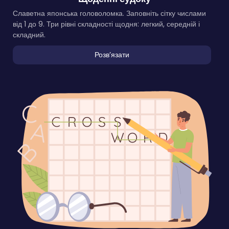
Славетна японська головоломка. Заповніть сітку числами
від 1 до 9. Три рівні складності щодня: легкий, середній і
складний.
Розвʼязати