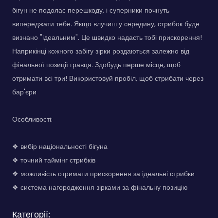
бігун не подолає перешкоду, і суперники почнуть
випереджати тебе. Якщо влучиш у середину, стрибок буде
визнано "ідеальним". Це швидко надасть тобі прискорення!
Наприкінці кожного забігу зірки роздаються залежно від
фінальної позиції гравця. Здобудь перше місце, щоб
отримати всі три! Використовуй пробіл, щоб стрибати через
бар'єри
Особливості:
❖ вибір національності бігуна
❖ точний таймінг стрибків
❖ можливість отримати прискорення за ідеальні стрибки
❖ система нагородження зірками за фінальну позицію
Категорії: