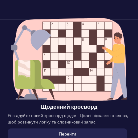
Щоденний кросворд
Розгадуйте новий кросворд щодня. Цікаві підказки та слова,
щоб розвинути логіку та словниковий запас.
Перейти