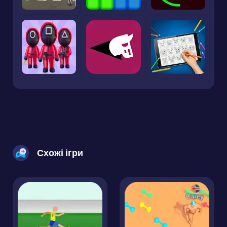
Схожі ігри