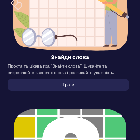
Знайди слова
Проста та цікава гра “Знайти слова”. Шукайте та
викреслюйте заховані слова і розвивайте уважність.
Грати