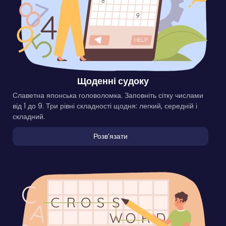
Щоденні судоку
Славетна японська головоломка. Заповніть сітку числами
від 1 до 9. Три рівні складності щодня: легкий, середній і
складний.
Розвʼязати