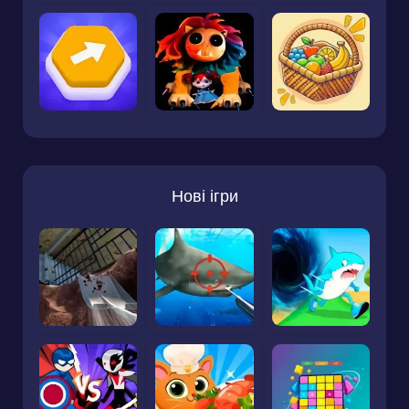
Нові ігри