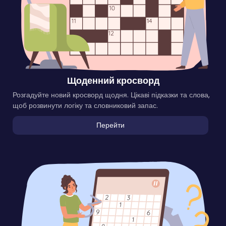
Щоденний кросворд
Розгадуйте новий кросворд щодня. Цікаві підказки та слова,
щоб розвинути логіку та словниковий запас.
Перейти